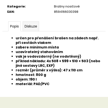
u
č
Kategorie
:
Brašny nosičové
u
EAN
:
8594166030398
j
e
m
Popis
Diskuze
e
určen pro přenášení brašen na zádech např.
při cestách vlakem
zabere minimum místa
uzavíratelný stahováním
vak je vodovzdorný (ne vodotěsný)
příklad nákladu: 4x 508 + 599 + 510 + 503 (nebo
jiné sestavy LRC, EXP)
rozměr (průměr x výška): 47 x 110 cm
hmotnost: 800 g
objem: 190 l
materiál: PAD/PVC