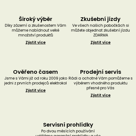
Široký výběr
Zkušební jízdy
Díky zázemí a zkušenostem Vám
Ve všech našich pobočkách si
můžeme nabídnout velké
můžete objednat zkušební jízdu
množství produktů
ZDARMA
Zjistit více
Zjistit více
Ověřeno časem
Prodejní servis
Jsme s Vámi již od roku 2009 jako
Rádi a ochotně Vám pomůžeme s
jedni z prvních prodejců elektrokol
výběrem vhodného produktu
přesně pro Vás
Zjistit více
Zjistit více
Servisní prohlídky
Po dvou měsících používání
uděláme garanční prohlídku a vše