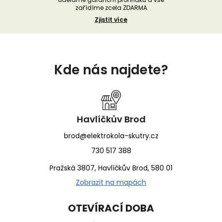
zařídíme zcela ZDARMA
Zjistit více
Z
á
Kde nás najdete?
p
a
t
í
Havlíčkův Brod
brod@elektrokola-skutry.cz
730 517 388
Pražská 3807, Havlíčkův Brod, 580 01
Zobrazit na mapách
OTEVÍRACÍ DOBA