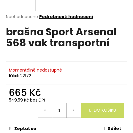
e
n
a
Průměrné
Neohodnoceno
Podrobnosti hodnocení
hodnocení
j
brašna Sport Arsenal
produktu
í
je
568 vak transportní
0,0
t
z
?
5
hvězdiček.
Momentálně nedostupné
Kód:
22172
HLEDAT
665 Kč
549,59 Kč bez DPH
Měrná
D
DO KOŠÍKU
cena:
o
p
o
r
Zeptat se
Sdílet