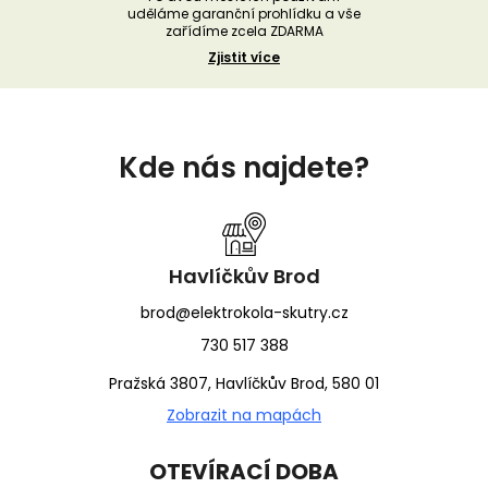
uděláme garanční prohlídku a vše
zařídíme zcela ZDARMA
Zjistit více
Z
á
Kde nás najdete?
p
a
t
í
Havlíčkův Brod
brod@elektrokola-skutry.cz
730 517 388
Pražská 3807, Havlíčkův Brod, 580 01
Zobrazit na mapách
OTEVÍRACÍ DOBA