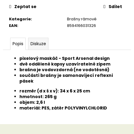
u
č
Zeptat se
Sdílet
u
j
Kategorie
:
Brašny rámové
e
EAN
:
8594166031326
m
e
Popis
Diskuze
pixelový maskáč - Sport Arsenal design
dvě oddělené kapsy uzavíratelné zipem
brašna je vodovzdorná (ne vodotěsná)
součástí brašny je samonavíjecí reflexní
pásek
rozměr (d x š x v): 34 x 6 x 25 cm
hmotnost: 265 g
objem: 2,6 l
materiál: PES, zátěr POLYVINYLCHLORID