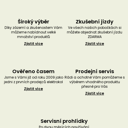
Široký výběr
Zkušební jízdy
Díky zázemí a zkušenostem Vám
Ve všech našich pobočkách si
můžeme nabídnout velké
můžete objednat zkušební jízdu
množství produktů
ZDARMA
Zjistit více
Zjistit více
Ověřeno časem
Prodejní servis
Jsme s Vámi již od roku 2009 jako
Rádi a ochotně Vám pomůžeme s
jedni z prvních prodejců elektrokol
výběrem vhodného produktu
přesně pro Vás
Zjistit více
Zjistit více
Servisní prohlídky
Po dvou měsících používání