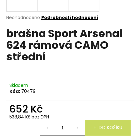
e
n
a
Průměrné
Neohodnoceno
Podrobnosti hodnocení
hodnocení
j
brašna Sport Arsenal
produktu
í
je
624 rámová CAMO
0,0
t
z
?
střední
5
hvězdiček.
Skladem
HLEDAT
Kód:
70479
652 Kč
D
538,84 Kč bez DPH
o
Měrná
p
DO KOŠÍKU
cena:
o
r