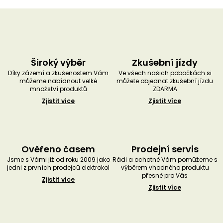
Široký výběr
Zkušební jízdy
Díky zázemí a zkušenostem Vám
Ve všech našich pobočkách si
můžeme nabídnout velké
můžete objednat zkušební jízdu
množství produktů
ZDARMA
Zjistit více
Zjistit více
Ověřeno časem
Prodejní servis
Jsme s Vámi již od roku 2009 jako
Rádi a ochotně Vám pomůžeme s
jedni z prvních prodejců elektrokol
výběrem vhodného produktu
přesně pro Vás
Zjistit více
Zjistit více