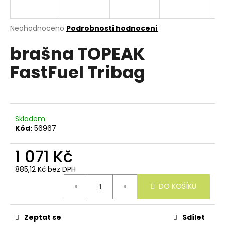
e
n
a
Průměrné
Neohodnoceno
Podrobnosti hodnocení
hodnocení
j
brašna TOPEAK
produktu
í
je
FastFuel Tribag
0,0
t
z
?
5
hvězdiček.
Skladem
Kód:
56967
HLEDAT
1 071 Kč
885,12 Kč bez DPH
Měrná
D
DO KOŠÍKU
cena:
o
p
o
r
Zeptat se
Sdílet