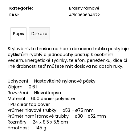
u
č
Kategorie
:
Brašny rámové
u
EAN
:
4710069684672
j
e
m
Popis
Diskuze
e
Stylová nízka brašna na horní rámovou trubku poskytuje
cyklistům rychlý a jednoduchý přístup k osobním
věcem. Energetické tyčinky, telefon, peněženku, klíče či
jiné drobnosti teď můžete mít doslova na dosah ruky.
Uchycení Nastavitelné nylonové pásky
Objem 0.6 l
Rozvržení Hlavní kapsa
Materiál 600 denier polyester
TPU clear top cover
Průměr hlavové trubky ø53 - ø75 mm
Průměr horní rámové trubky ø38 - ø52 mm
Rozměry 24 x 8.5 x 5.5 cm
Hmotnost 145 g