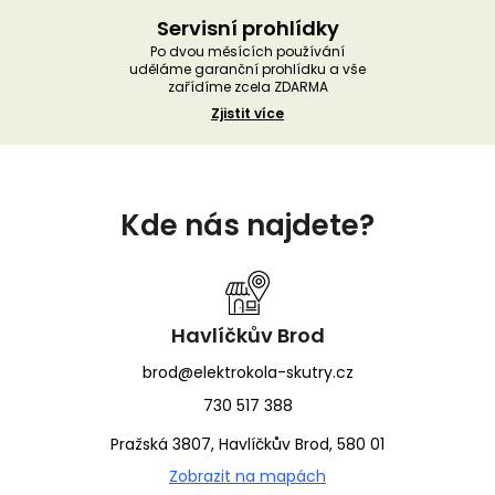
Servisní prohlídky
Po dvou měsících používání
uděláme garanční prohlídku a vše
zařídíme zcela ZDARMA
Zjistit více
Z
á
Kde nás najdete?
p
a
t
í
Havlíčkův Brod
brod@elektrokola-skutry.cz
730 517 388
Pražská 3807, Havlíčkův Brod, 580 01
Zobrazit na mapách