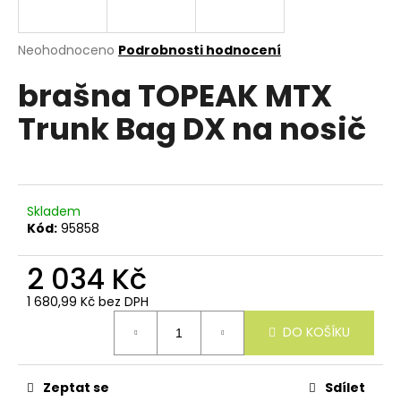
e
n
a
Průměrné
Neohodnoceno
Podrobnosti hodnocení
hodnocení
j
brašna TOPEAK MTX
produktu
í
je
Trunk Bag DX na nosič
0,0
t
z
?
5
hvězdiček.
Skladem
Kód:
95858
HLEDAT
2 034 Kč
1 680,99 Kč bez DPH
Měrná
D
DO KOŠÍKU
cena:
o
p
o
r
Zeptat se
Sdílet