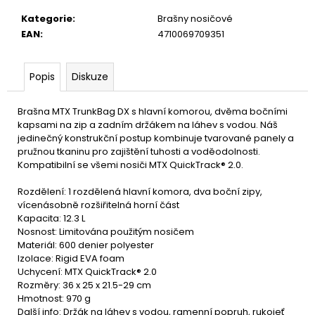
u
č
Kategorie
:
Brašny nosičové
u
EAN
:
4710069709351
j
e
m
Popis
Diskuze
e
Brašna MTX TrunkBag DX s hlavní komorou, dvěma bočními
kapsami na zip a zadním držákem na láhev s vodou. Náš
jedinečný konstrukční postup kombinuje tvarované panely a
pružnou tkaninu pro zajištění tuhosti a voděodolnosti.
Kompatibilní se všemi nosiči MTX QuickTrack® 2.0.
Rozdělení: 1 rozdělená hlavní komora, dva boční zipy,
vícenásobně rozšiřitelná horní část
Kapacita: 12.3 L
Nosnost: Limitována použitým nosičem
Materiál: 600 denier polyester
Izolace: Rigid EVA foam
Uchycení: MTX QuickTrack® 2.0
Rozměry: 36 x 25 x 21.5-29 cm
Hmotnost: 970 g
Další info: Držák na láhev s vodou, ramenní popruh, rukojeť