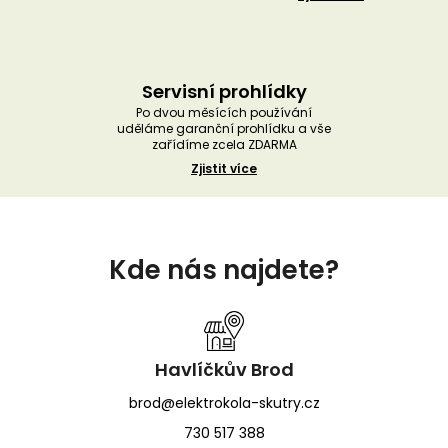
Servisní prohlídky
Po dvou měsících používání
uděláme garanční prohlídku a vše
zařídíme zcela ZDARMA
Zjistit více
Z
á
Kde nás najdete?
p
a
t
í
Havlíčkův Brod
brod@elektrokola-skutry.cz
730 517 388