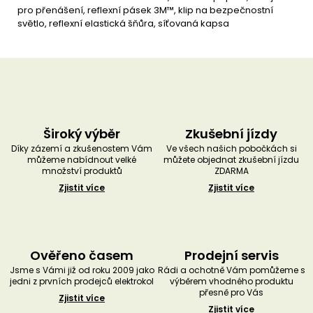
pro přenášení, reflexní pásek 3M™, klip na bezpečnostní
světlo, reflexní elastická šňůra, síťovaná kapsa
Široký výběr
Zkušební jízdy
Díky zázemí a zkušenostem Vám
Ve všech našich pobočkách si
můžeme nabídnout velké
můžete objednat zkušební jízdu
množství produktů
ZDARMA
Zjistit více
Zjistit více
Ověřeno časem
Prodejní servis
Jsme s Vámi již od roku 2009 jako
Rádi a ochotně Vám pomůžeme s
jedni z prvních prodejců elektrokol
výběrem vhodného produktu
přesně pro Vás
Zjistit více
Zjistit více