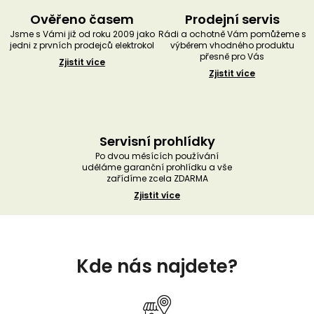
Ověřeno časem
Prodejní servis
Jsme s Vámi již od roku 2009 jako
Rádi a ochotně Vám pomůžeme s
jedni z prvních prodejců elektrokol
výběrem vhodného produktu
přesně pro Vás
Zjistit více
Zjistit více
Servisní prohlídky
Po dvou měsících používání
uděláme garanční prohlídku a vše
zařídíme zcela ZDARMA
Zjistit více
Z
á
Kde nás najdete?
p
a