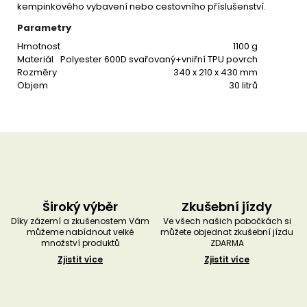
kempinkového vybavení nebo cestovního příslušenství.
Parametry
Hmotnost
1100 g
Materiál
Polyester 600D svařovaný+vniřní TPU povrch
Rozměry
340 x 210 x 430 mm
Objem
30 litrů
Široký výběr
Zkušební jízdy
Díky zázemí a zkušenostem Vám
Ve všech našich pobočkách si
můžeme nabídnout velké
můžete objednat zkušební jízdu
množství produktů
ZDARMA
Zjistit více
Zjistit více