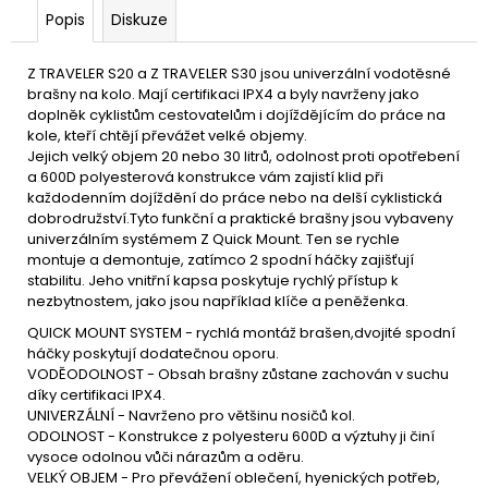
u
Popis
Diskuze
č
u
j
Z TRAVELER S20 a Z TRAVELER S30 jsou univerzální vodotěsné
e
brašny na kolo. Mají certifikaci IPX4 a byly navrženy jako
m
doplněk cyklistům cestovatelům i dojíždějícím do práce na
e
kole, kteří chtějí převážet velké objemy.
Jejich velký objem 20 nebo 30 litrů, odolnost proti opotřebení
a 600D polyesterová konstrukce vám zajistí klid při
každodenním dojíždění do práce nebo na delší cyklistická
dobrodružství.Tyto funkční a praktické brašny jsou vybaveny
univerzálním systémem Z Quick Mount. Ten se rychle
montuje a demontuje, zatímco 2 spodní háčky zajišťují
stabilitu. Jeho vnitřní kapsa poskytuje rychlý přístup k
nezbytnostem, jako jsou například klíče a peněženka.
QUICK MOUNT SYSTEM - rychlá montáž brašen,dvojité spodní
háčky poskytují dodatečnou oporu.
VODĚODOLNOST - Obsah brašny zůstane zachován v suchu
díky certifikaci IPX4.
UNIVERZÁLNÍ - Navrženo pro většinu nosičů kol.
ODOLNOST - Konstrukce z polyesteru 600D a výztuhy ji činí
vysoce odolnou vůči nárazům a oděru.
VELKÝ OBJEM - Pro převážení oblečení, hyenických potřeb,