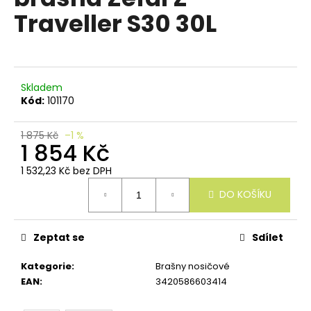
e
je
Traveller S30 30L
n
0,0
z
a
5
j
hvězdiček.
í
Skladem
t
Kód:
101170
?
1 875 Kč
–1 %
1 854 Kč
1 532,23 Kč bez DPH
Měrná
HLEDAT
DO KOŠÍKU
cena:
Zeptat se
Sdílet
D
o
Kategorie
:
Brašny nosičové
p
EAN
:
3420586603414
o
r