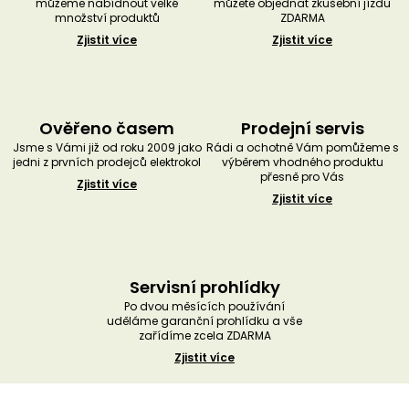
můžeme nabídnout velké
můžete objednat zkušební jízdu
množství produktů
ZDARMA
Zjistit více
Zjistit více
Ověřeno časem
Prodejní servis
Jsme s Vámi již od roku 2009 jako
Rádi a ochotně Vám pomůžeme s
jedni z prvních prodejců elektrokol
výběrem vhodného produktu
přesně pro Vás
Zjistit více
Zjistit více
Servisní prohlídky
Po dvou měsících používání
uděláme garanční prohlídku a vše
zařídíme zcela ZDARMA
Zjistit více