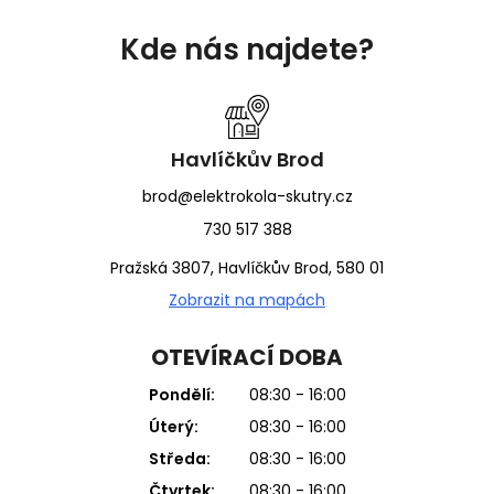
Z
á
Kde nás najdete?
p
a
t
í
Havlíčkův Brod
brod@elektrokola-skutry.cz
730 517 388
Pražská 3807, Havlíčkův Brod, 580 01
Zobrazit na mapách
OTEVÍRACÍ DOBA
Pondělí:
08:30 - 16:00
Úterý:
08:30 - 16:00
Středa:
08:30 - 16:00
Čtvrtek:
08:30 - 16:00