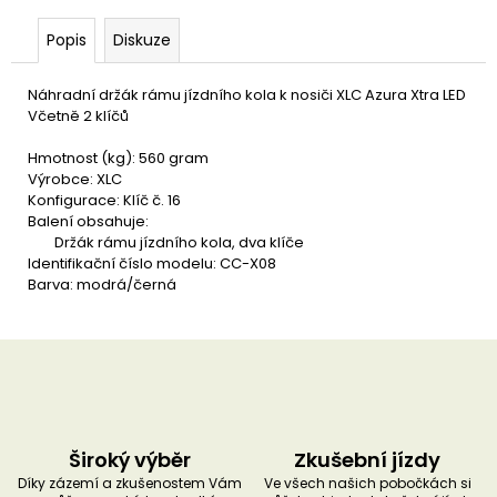
u
č
Popis
Diskuze
u
j
e
Náhradní držák rámu jízdního kola k nosiči XLC Azura Xtra LED
m
Včetně 2 klíčů
e
Hmotnost (kg): 560 gram
Výrobce: XLC
Konfigurace: Klíč č. 16
Balení obsahuje:
Držák rámu jízdního kola, dva klíče
Identifikační číslo modelu: CC-X08
Barva: modrá/černá
Široký výběr
Zkušební jízdy
Díky zázemí a zkušenostem Vám
Ve všech našich pobočkách si