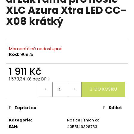
e
je
XLC Azura Xtra LED CC-
n
0,0
z
a
X08 krátký
5
j
hvězdiček.
í
t
?
Momentálně nedostupné
Kód:
96925
1 911 Kč
1 579,34 Kč bez DPH
HLEDAT
Měrná
DO KOŠÍKU
cena:
D
Zeptat se
Sdílet
o
p
Kategorie
:
Nosiče jízních kol
o
EAN
:
4055149328733
r