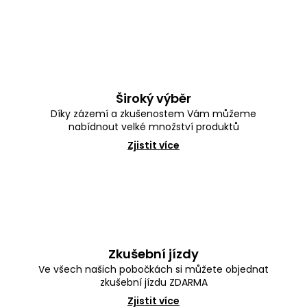
v
l
á
d
a
c
í
p
Široký výběr
r
Díky zázemí a zkušenostem Vám můžeme
v
nabídnout velké množství produktů
k
y
Zjistit více
v
ý
p
i
s
u
Zkušební jízdy
Ve všech našich pobočkách si můžete objednat
zkušební jízdu ZDARMA
Zjistit více