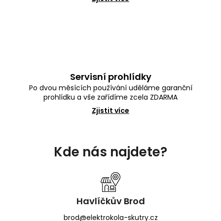
Servisní prohlídky
Po dvou měsících používání uděláme garanční
prohlídku a vše zařídíme zcela ZDARMA
Zjistit více
Z
á
Kde nás najdete?
p
a
t
í
Havlíčkův Brod
brod@elektrokola-skutry.cz