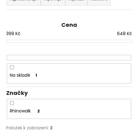
e
a
n
z
a
e
j
Cena
n
í
í
399
Kč
648
Kč
t
p
?
r
o
d
Na skladě
1
u
HLEDAT
k
Značky
t
ů
D
Rhinowalk
2
o
p
o
Položek k zobrazení:
2
r