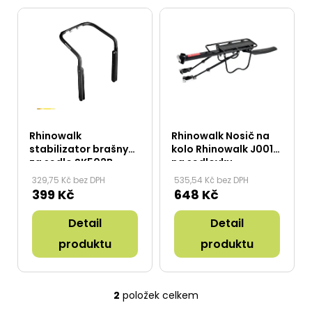
u
V
č
ý
u
j
p
e
i
m
e
s
p
r
Rhinowalk
Rhinowalk Nosič na
o
stabilizator brašny
kolo Rhinowalk J001
za sedlo SK502B
na sedlovku
d
329,75 Kč bez DPH
535,54 Kč bez DPH
u
399 Kč
648 Kč
k
Detail
Detail
t
ů
produktu
produktu
2
položek celkem
O