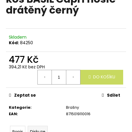
e
je
drátěný černý
n
0,0
z
a
5
j
hvězdiček.
í
Skladem
t
Kód:
84250
?
477 Kč
394,21 Kč bez DPH
Měrná
DO KOŠÍKU
cena:
HLEDAT
Zeptat se
Sdílet
D
Kategorie
:
Brašny
o
EAN
:
8715019110016
p
o
r
Popis
Diskuze