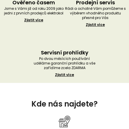
Ověřeno časem
Prodejní servis
Jsme s Vámi již od roku 2009 jako
Rádi a ochotně Vám pomůžeme s
jedni z prvních prodejců elektrokol
výběrem vhodného produktu
přesně pro Vás
Zjistit více
Zjistit více
Servisní prohlídky
Po dvou měsících používání
uděláme garanční prohlídku a vše
zařídíme zcela ZDARMA
Zjistit více
Z
á
Kde nás najdete?
p
a
t