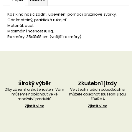
u
č
u
Košík na nosič zadní, upevnění pomocí pružinové svorky.
j
Odnímatelný, praktická rukojeť.
e
Materiál: ocel.
m
Maximální nosnost 10 kg.
e
Rozměry: 35x31x18 cm (vnější rozměry).
Široký výběr
Zkušební jízdy
Díky zázemí a zkušenostem Vám
Ve všech našich pobočkách si
můžeme nabídnout velké
můžete objednat zkušební jízdu
množství produktů
ZDARMA
Zjistit více
Zjistit více