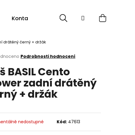
Hledat
Přihlášení
Nákupní
Kontakt
Sport
Cyklistika
ESHOP -
košík
ní drátěný černý + držák
rné
odnoceno
Podrobnosti hodnocení
cení
š BASIL Cento
ktu
ower zadní drátěný
rný + držák
ček.
entálně nedostupné
Kód:
47613