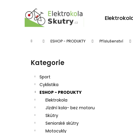
K
Přejít
na
o
obsah
Zpět
Zpět
Elektrokol
š
do
do
í
obchodu
obchodu
k
Domů
ESHOP - PRODUKTY
Příslušenství
P
o
Kategorie
Přeskočit
s
kategorie
t
Sport
r
Cyklistika
ESHOP - PRODUKTY
a
Elektrokola
n
Jízdní kola- bez motoru
n
Skútry
í
Seniorské skútry
p
Motocykly