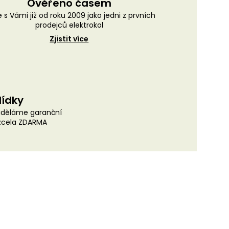
Ověřeno časem
 s Vámi již od roku 2009 jako jedni z prvních
prodejců elektrokol
Zjistit více
lídky
uděláme garanční
 zcela ZDARMA