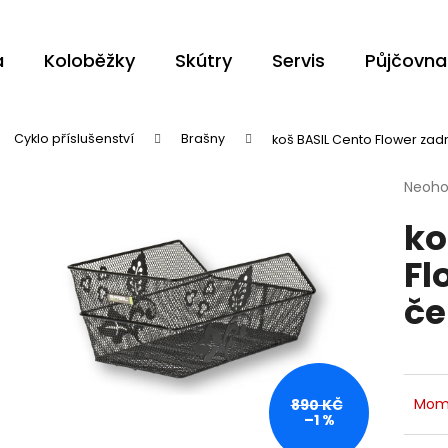
a
Koloběžky
Skútry
Servis
Půjčovna
Co potřebujete najít?
Cyklo příslušenství
Brašny
koš BASIL Cento Flower zad
Průmě
Neoh
HLEDAT
hodno
ko
produ
je
Fl
0,0
z
Doporučujeme
če
5
hvězdi
Mom
890 KČ
–1 %