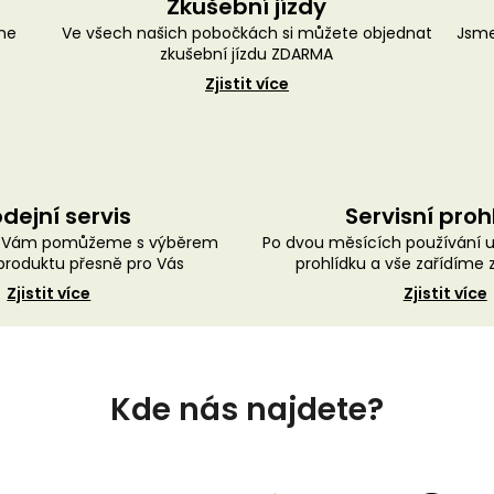
Zkušební jízdy
me
Ve všech našich pobočkách si můžete objednat
Jsme
zkušební jízdu ZDARMA
Zjistit více
dejní servis
Servisní proh
ě Vám pomůžeme s výběrem
Po dvou měsících používání 
roduktu přesně pro Vás
prohlídku a vše zařídíme
Zjistit více
Zjistit více
Kde nás najdete?