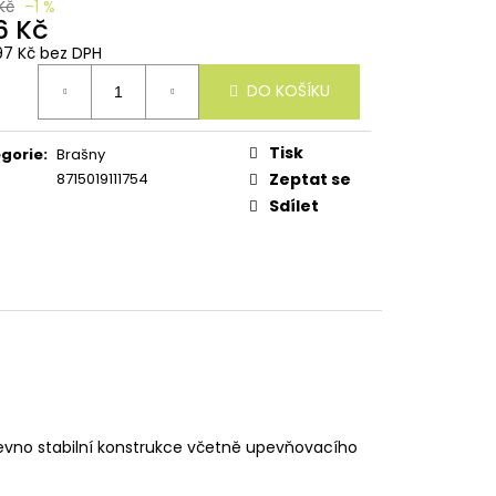
Kč
–1 %
6 Kč
97 Kč bez DPH
ná
DO KOŠÍKU
:
Tisk
gorie
:
Brašny
8715019111754
Zeptat se
Sdílet
pevno stabilní konstrukce včetně upevňovacího