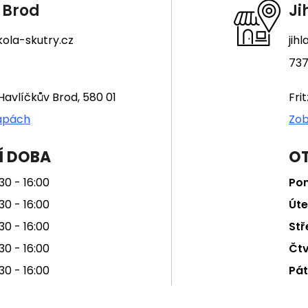
 Brod
Ji
ola-skutry.cz
jih
737
Havlíčkův Brod, 580 01
Fri
apách
Zob
Í DOBA
OT
30 - 16:00
Pon
30 - 16:00
Úte
30 - 16:00
Stř
30 - 16:00
Čtv
30 - 16:00
Pát