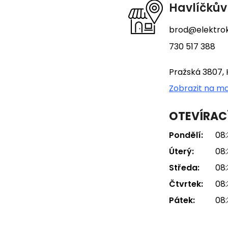
t
Havlíčkův
í
brod@elektrok
730 517 388
Pražská 3807, 
Zobrazit na m
OTEVÍRAC
Pondělí:
08:
Úterý:
08:
Středa:
08:
Čtvrtek:
08:
Pátek:
08: