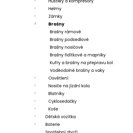
Hustilky a kompresory
Helmy
Zámky
Brašny
Brašny rámové
Brašny podsedlové
Brašny nosičové
Brašny řidítkové a mapníky
Kufry a brašny na přepravu kol
Voděodolné brašny a vaky
Osvětlení
Nosiče na jízdní kola
Blatníky
Cyklosedačky
Koše
Dětská vozítka
Baterie
Spotřební zboží