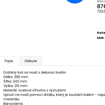
890 
87
723,
Měr
cena
Kate
EAN
:
Popis
Diskuze
Drátěný koš na nosič s dekorací květin
Délka: 390 mm
Šířka: 240 mm
Výška: 210 mm
Materiál: ocelová síťovina s výztužemi
Upnutí na nosič pomocí držáku, který je součástí balení - na
materiálu
Barva:černá