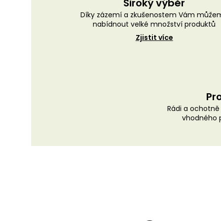
Široký výběr
Díky zázemí a zkušenostem Vám může
nabídnout velké množství produktů
Zjistit více
Pro
Rádi a ochotn
vhodného p
Z
á
p
a