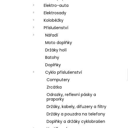
a
Elektro-auta
n
Elektrosady
Koloběžky
e
Příslušenství
l
Nářadí
Moto doplňky
Držáky holí
Batohy
Doplňky
Cyklo příslušenství
Computery
Zrcátka
Odrazky, reflexní pásky a
praporky
Držáky, kabely, difuzery a filtry
Držáky a pouzdra na telefony
Doplňky a držáky cyklobrašen