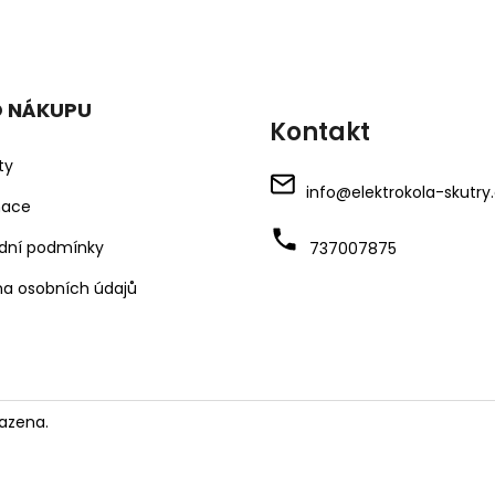
O NÁKUPU
Kontakt
ty
info
@
elektrokola-skutry
mace
dní podmínky
737007875
a osobních údajů
azena.