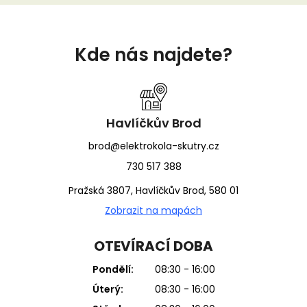
Z
á
Kde nás najdete?
p
a
t
í
Havlíčkův Brod
brod@elektrokola-skutry.cz
730 517 388
Pražská 3807, Havlíčkův Brod, 580 01
Zobrazit na mapách
OTEVÍRACÍ DOBA
Pondělí:
08:30 - 16:00
Úterý:
08:30 - 16:00