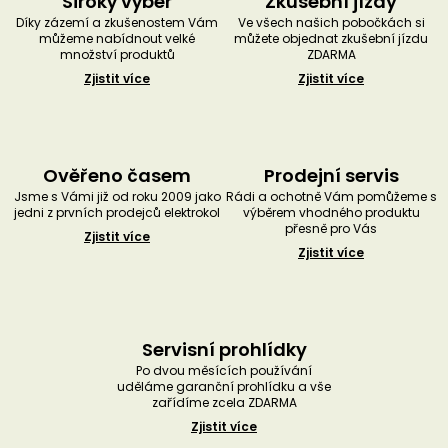
Široký výběr
Zkušební jízdy
Díky zázemí a zkušenostem Vám
Ve všech našich pobočkách si
můžeme nabídnout velké
můžete objednat zkušební jízdu
množství produktů
ZDARMA
Zjistit více
Zjistit více
Ověřeno časem
Prodejní servis
Jsme s Vámi již od roku 2009 jako
Rádi a ochotně Vám pomůžeme s
jedni z prvních prodejců elektrokol
výběrem vhodného produktu
přesně pro Vás
Zjistit více
Zjistit více
Servisní prohlídky
Po dvou měsících používání
uděláme garanční prohlídku a vše
zařídíme zcela ZDARMA
Zjistit více