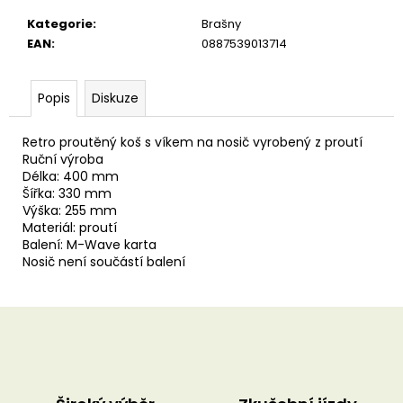
u
č
Kategorie
:
Brašny
u
EAN
:
0887539013714
j
e
m
Popis
Diskuze
e
Retro proutěný koš s víkem na nosič vyrobený z proutí
Ruční výroba
Délka: 400 mm
Šířka: 330 mm
Výška: 255 mm
Materiál: proutí
Balení: M-Wave karta
Nosič není součástí balení