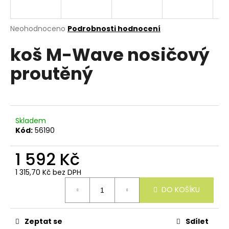
e
n
a
Průměrné
Neohodnoceno
Podrobnosti hodnocení
hodnocení
j
koš M-Wave nosičový
produktu
í
je
proutěný
0,0
t
z
?
5
hvězdiček.
Skladem
Kód:
56190
HLEDAT
1 592 Kč
1 315,70 Kč bez DPH
Měrná
D
DO KOŠÍKU
cena:
o
p
o
r
Zeptat se
Sdílet