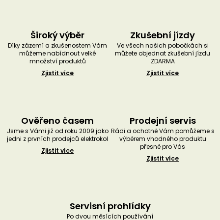
Široký výběr
Zkušební jízdy
Díky zázemí a zkušenostem Vám
Ve všech našich pobočkách si
můžeme nabídnout velké
můžete objednat zkušební jízdu
množství produktů
ZDARMA
Zjistit více
Zjistit více
Ověřeno časem
Prodejní servis
Jsme s Vámi již od roku 2009 jako
Rádi a ochotně Vám pomůžeme s
jedni z prvních prodejců elektrokol
výběrem vhodného produktu
přesně pro Vás
Zjistit více
Zjistit více
Servisní prohlídky
Po dvou měsících používání