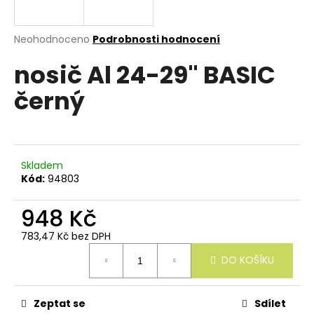
e
n
a
Průměrné
Neohodnoceno
Podrobnosti hodnocení
hodnocení
j
nosič Al 24-29" BASIC
produktu
í
je
černý
0,0
t
z
?
5
hvězdiček.
Skladem
Kód:
94803
HLEDAT
948 Kč
783,47 Kč bez DPH
Měrná
D
DO KOŠÍKU
cena:
o
p
o
r
Zeptat se
Sdílet