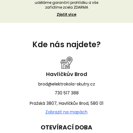
uděláme garanční prohlídku a vše
zařídíme zcela ZDARMA
Zjistit více
Z
á
Kde nás najdete?
p
a
t
í
Havlíčkův Brod
brod@elektrokola-skutry.cz
730 517 388
Pražská 3807, Havlíčkův Brod, 580 01
Zobrazit na mapách
OTEVÍRACÍ DOBA