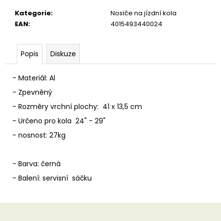
u
č
Kategorie
:
Nosiče na jízdní kola
u
EAN
:
4015493440024
j
e
m
Popis
Diskuze
e
- Materiál: Al
- Zpevněný
- Rozměry vrchní plochy: 41 x 13,5 cm
- Určeno pro kola 24" - 29"
- nosnost: 27kg
- Barva: černá
- Balení: servisní sáčku