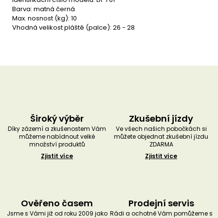
Barva: matná černá
Max. nosnost (kg): 10
Vhodná velikost pláště (palce): 26 - 28
Široký výběr
Zkušební jízdy
Díky zázemí a zkušenostem Vám
Ve všech našich pobočkách si
můžeme nabídnout velké
můžete objednat zkušební jízdu
množství produktů
ZDARMA
Zjistit více
Zjistit více
Ověřeno časem
Prodejní servis
Jsme s Vámi již od roku 2009 jako
Rádi a ochotně Vám pomůžeme s