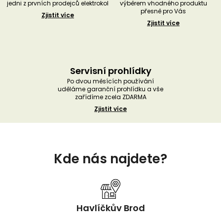
jedni z prvních prodejců elektrokol
výběrem vhodného produktu
přesně pro Vás
Zjistit více
Zjistit více
Servisní prohlídky
Po dvou měsících používání
uděláme garanční prohlídku a vše
zařídíme zcela ZDARMA
Zjistit více
Z
á
Kde nás najdete?
p
a
t
í
Havlíčkův Brod