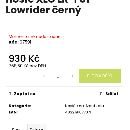
e
je
Lowrider černý
n
0,0
z
a
5
j
hvězdiček.
í
Momentálně nedostupné
t
Kód:
97591
?
930 Kč
768,60 Kč bez DPH
Měrná
DO KOŠÍKU
cena:
HLEDAT
Zeptat se
Sdílet
D
Kategorie
:
Nosiče na jízdní kola
o
EAN
:
4032191677071
p
o
r
Popis
Diskuze