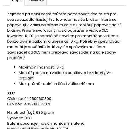
u
č
u
Zejména při delší cestě můžete potřebovat více místa pro
j
svá zavazadla. Existují tzv. lowrider nosiče brašen, které se
e
připevňují k vidlici na předním kole a umožňují připevnit další
m
brašny. Přesně svařovaný nosič odpružené vidlice XLC
e
lowrider LR-F01 je speciálně navržen pro montáž na vidlice s
konzolovými patkami a unese až 10 kg. Potřebný upevňovací
materiál je součástí dodávky. Se správným nosičem
zavazadel od XLC není přeprava zavazadel na kole žádný
problém!
Maximální nosnost: 10 kg
Montáž pouze na vidlice s cantilever brzdami / V-
brzdami
Max. průměr dolních části vidlice 40 mm
XLC
Císlo zboží: 2500601300
EAN kód: 4032191677071
Hmotnost (kg): 636 gram
Výrobce: XLC
Balení obsahuje: nosič, montážní materiál
Identifikační číslo modelu: LR-F01