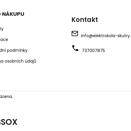
O NÁKUPU
Kontakt
ty
info
@
elektrokola-skutry
mace
dní podmínky
737007875
a osobních údajů
azena.
SSOX