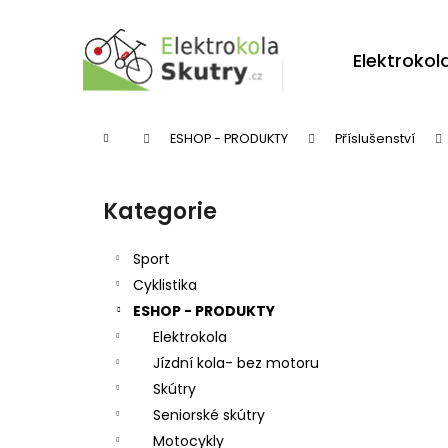
K
Přejít
na
o
obsah
Zpět
Zpět
Elektrokol
š
do
do
í
obchodu
obchodu
k
Domů
ESHOP - PRODUKTY
Příslušenství
P
o
Kategorie
Přeskočit
s
kategorie
t
Sport
r
Cyklistika
ESHOP - PRODUKTY
a
Elektrokola
n
Jízdní kola- bez motoru
n
Skútry
í
Seniorské skútry
p
Motocykly