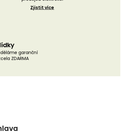
Zjistit více
lídky
uděláme garanční
 zcela ZDARMA
hlava