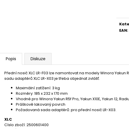
Měr
cena
Kate
EAN
:
Popis
Diskuze
Přední nosič XLC LR-F03 lze namontovat na modely Winora Yakun R5f
sadu adaptérů XLC LR-X03 je třeba objednat zvlášť.
Maximální zatížení: 3 kg
Rozměry: 185 x 232 x 170 mm
Vhodné pro Winora Yakun R5f Pro, Yakun X10E, Yakun 12, Radi
Práškově lakovaný povrch
Požadovaná sada adaptérů: pro přední nosič LR-X03.
XLC
Císlo zboží: 2500601400