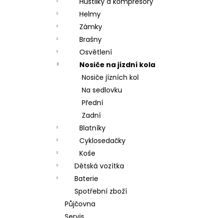
Hustilky a kompresory
Helmy
Zámky
Brašny
Osvětlení
Nosiče na jízdní kola
Nosiče jízních kol
Na sedlovku
Přední
Zadní
Blatníky
Cyklosedačky
Koše
Dětská vozítka
Baterie
Spotřební zboží
Půjčovna
Servis