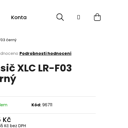
Hledat
Přihlášení
Nákupní
Kontakt
Sport
Cyklistika
ESHOP -
košík
F03 černý
rné
odnoceno
Podrobnosti hodnocení
cení
sič XLC LR-F03
ktu
rný
ček.
adem
Kód:
96711
5 Kč
55 Kč bez DPH