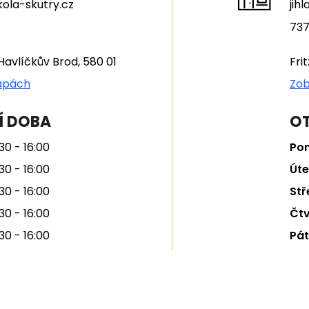
ola-skutry.cz
jih
737
Havlíčkův Brod, 580 01
Fri
apách
Zob
Í DOBA
OT
30 - 16:00
Pon
30 - 16:00
Úte
30 - 16:00
Stř
30 - 16:00
Čtv
30 - 16:00
Pát