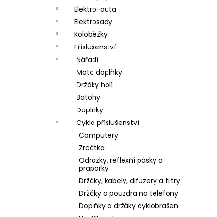
a
Elektro-auta
n
Elektrosady
Koloběžky
e
Příslušenství
l
Nářadí
Moto doplňky
Držáky holí
Batohy
Doplňky
Cyklo příslušenství
Computery
Zrcátka
Odrazky, reflexní pásky a
praporky
Držáky, kabely, difuzery a filtry
Držáky a pouzdra na telefony
Doplňky a držáky cyklobrašen