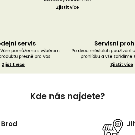
Zjistit více
dejní servis
Servisní proh
ě Vám pomůžeme s výběrem
Po dvou měsících používání 
roduktu přesně pro Vás
prohlídku a vše zařídíme
Zjistit více
Zjistit více
Kde nás najdete?
 Brod
Ji