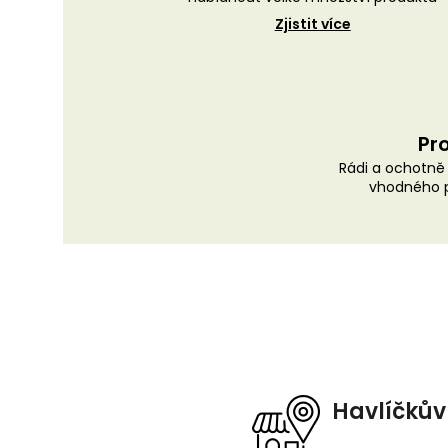
Zjistit více
Pro
Rádi a ochotn
vhodného p
Z
á
p
a
t
Havlíčkův
í