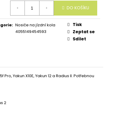
ná
DO KOŠÍKU
:
Tisk
gorie
:
Nosiče na jízdní kola
4055149454593
Zeptat se
Sdílet
 Pro, Yakun X10E, Yakun 12 a Radius II. Potřebnou
us 2