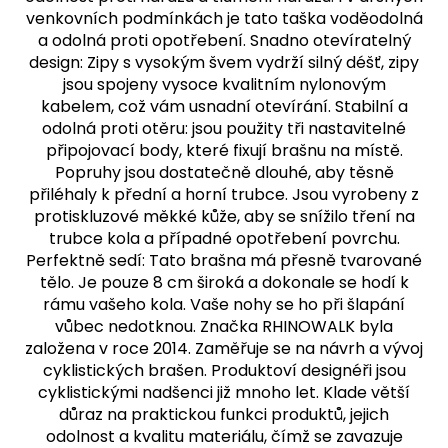
venkovních podmínkách je tato taška voděodolná
a odolná proti opotřebení. Snadno otevíratelný
design: Zipy s vysokým švem vydrží silný déšť, zipy
jsou spojeny vysoce kvalitním nylonovým
kabelem, což vám usnadní otevírání. Stabilní a
odolná proti otěru: jsou použity tři nastavitelné
připojovací body, které fixují brašnu na místě.
Popruhy jsou dostatečně dlouhé, aby těsně
přiléhaly k přední a horní trubce. Jsou vyrobeny z
protiskluzové měkké kůže, aby se snížilo tření na
trubce kola a případné opotřebení povrchu.
Perfektně sedí: Tato brašna má přesně tvarované
tělo. Je pouze 8 cm široká a dokonale se hodí k
rámu vašeho kola. Vaše nohy se ho při šlapání
vůbec nedotknou. Značka RHINOWALK byla
založena v roce 2014. Zaměřuje se na návrh a vývoj
cyklistických brašen. Produktoví designéři jsou
cyklistickými nadšenci již mnoho let. Klade větší
důraz na praktickou funkci produktů, jejich
odolnost a kvalitu materiálu, čímž se zavazuje