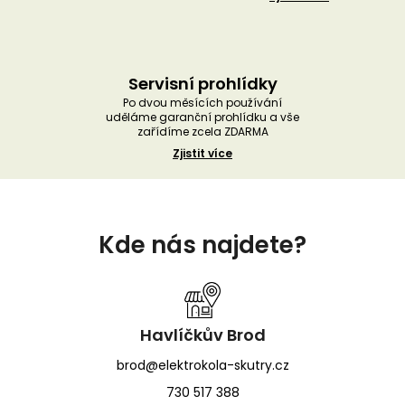
Servisní prohlídky
Po dvou měsících používání
uděláme garanční prohlídku a vše
zařídíme zcela ZDARMA
Zjistit více
Z
á
Kde nás najdete?
p
a
t
í
Havlíčkův Brod
brod@elektrokola-skutry.cz
730 517 388