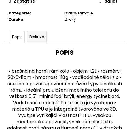
u
Zeptat se
Sdílet
č
u
Kategorie
:
Brašny rámové
j
Záruka
:
2 roky
e
m
e
Popis
Diskuze
POPIS
• brašna na horní rám kola • objem: 1,2L • rozměry:
20x6x11cm • hmotnost: 118g • voděodolné tělo i zip •
snadné a pevné upevnění na různé typy a velikosti
rámu • ideální pro uložení mobilního telefonu do
velikosti 6,5", mininářadí brýlí, energy tyčinek atd.
Vodotěsná a odolná: Tato taška je vyrobena z
materiálu TPU a je integrálně tvarována ve 3D.
Využijte vynikající vlastnosti TPU, vysokou
mechanickou pevnost, vynikající elasticitu,
odolnost proti nárazu a tlumení nárazů. I v drsných