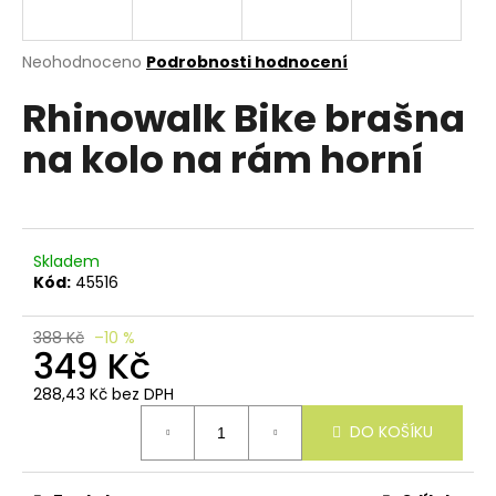
e
n
a
Průměrné
Neohodnoceno
Podrobnosti hodnocení
hodnocení
j
Rhinowalk Bike brašna
produktu
í
je
na kolo na rám horní
0,0
t
z
?
5
hvězdiček.
Skladem
Kód:
45516
HLEDAT
388 Kč
–10 %
349 Kč
D
288,43 Kč bez DPH
Měrná
o
DO KOŠÍKU
cena:
p
o
r