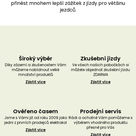
přinést mnohem lepší zážitek z jízdy pro většinu
jezdců.
Široký výběr
Zkušební jízdy
Díky zázemí a zkušenostem Vám
Ve všech našich pobočkách si
můžeme nabídnout velké
můžete objednat zkušební jízdu
množství produktů
ZDARMA
Zjistit více
Zjistit více
Ověřeno časem
Prodejní servis
Jsme s Vámi již od roku 2009 jako
Rádi a ochotně Vám pomůžeme s
jedni z prvních prodejců elektrokol
výběrem vhodného produktu
přesně pro Vás
Zjistit více
Zjistit více