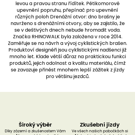
levou a pravou stranu řídítek. Pětikomorové
upevnění popruhu, přepínač pro upevnění
různých poloh Drenážní otvor: dno brašny je
navrženo s drenážními otvory, aby se zajistilo, že
se v deštivých dnech nebude hromadit voda.
Značka RHINOWALK byla založena v roce 2014.
Zaměřuje se na návrh a vývoj cyklistických brašen.
Produktoví designéři jsou cyklistickými nadšenci již
mnoho let. Klade větší důraz na praktickou funkci
produktů, jejich odolnost a kvalitu materiálu, čímž
se zavazuje přinést mnohem lepší zážitek z jízdy
pro většinu jezdců.
Široký výběr
Zkušební jízdy
Díky zázemí a zkušenostem Vám
Ve všech našich pobočkách si