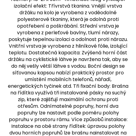
izolační efekt: Třívrstvá tkanina. Vnější vrstva
držáku na kolo je vyrobena z voděodolné
polyesterové tkaniny, která je odolná proti
opotřebení a poškrábání. Střední vrstva je
vyrobena z perleťové bavlny, tlumí nárazy,
poskytuje tepelnou izolaci a odolnost proti nárazu.
Vnitřní vrstva je vyrobena z hliníkové fólie, izolující
teplotu. Dostatečná kapacita: Zvýšená horní část
držáku na cyklistické láhve je navržena tak, aby se
do něj vešly větší láhve s vodou. Boční design se
síťovanou kapsou nabízí praktický prostor pro
umístění mobilních telefonů, nářadí,
energetických tyčinek atd. Tři fixační body: Brašna
na řídítka využívá tři instalované pásky na suchý
zip, které zajišťují maximální ochranu proti
otřesům. Odnímatelné popruhy, horní dva
popruhy lze nastavit podle poměru polohy
popruhu v prostoru rámu. Více způsobů instalace:
Instalace na obě strany řídítek: úpravou polohy
dvou horních popruhů lze brašnu nainstalovat na