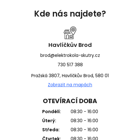
Z
á
Kde nás najdete?
p
a
t
í
Havlíčkův Brod
brod@elektrokola-skutry.cz
730 517 388
Pražská 3807, Havlíčkův Brod, 580 01
Zobrazit na mapách
OTEVÍRACÍ DOBA
Pondělí:
08:30 - 16:00
Úterý:
08:30 - 16:00
Středa:
08:30 - 16:00
Čtvrtek:
08:30 - 16:00