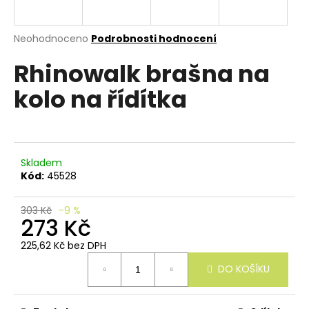
e
n
a
Průměrné
Neohodnoceno
Podrobnosti hodnocení
hodnocení
j
Rhinowalk brašna na
produktu
í
je
kolo na řídítka
0,0
t
z
?
5
hvězdiček.
Skladem
Kód:
45528
HLEDAT
303 Kč
–9 %
273 Kč
D
225,62 Kč bez DPH
Měrná
o
DO KOŠÍKU
cena:
p
o
r