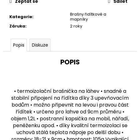
u
Zeptat se
Sdílet
č
u
Brašny řidítkové a
Kategorie
:
j
mapníky
e
Záruka
:
2 roky
m
e
Popis
Diskuze
POPIS
• termoizolační brašnička na láhev • snadné a
stabilní připojení na řídítka díky 3 upevňovacím
bodům • možno připevnit na levou i pravou část
řídítek • určeno pro lahve od 9cm průměru •
objem 1,2L • postranní kapsička na mobil, nářadí,
peněženku apod. • díky kvalitní termoizolaci se
uchová stálá teplota nápoje po delší dobu •
rozměry: 18-21 x 9cm • hmotnost: 105g Vynikající