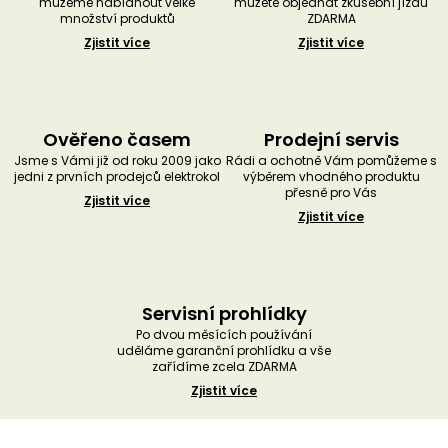
můžeme nabídnout velké
můžete objednat zkušební jízdu
množství produktů
ZDARMA
Zjistit více
Zjistit více
Ověřeno časem
Prodejní servis
Jsme s Vámi již od roku 2009 jako
Rádi a ochotně Vám pomůžeme s
jedni z prvních prodejců elektrokol
výběrem vhodného produktu
přesně pro Vás
Zjistit více
Zjistit více
Servisní prohlídky
Po dvou měsících používání
uděláme garanční prohlídku a vše
zařídíme zcela ZDARMA
Zjistit více