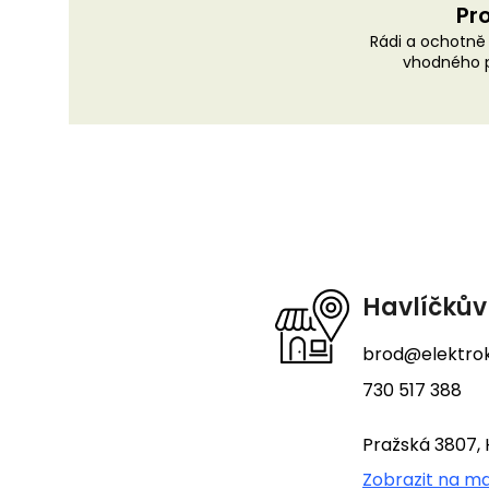
Pro
Rádi a ochotn
vhodného p
Z
á
p
a
t
Havlíčkův
í
brod@elektrok
730 517 388
Pražská 3807, 
Zobrazit na m