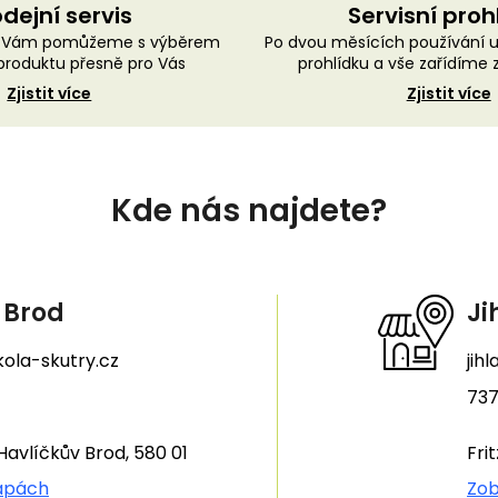
dejní servis
Servisní proh
ě Vám pomůžeme s výběrem
Po dvou měsících používání 
roduktu přesně pro Vás
prohlídku a vše zařídíme
Zjistit více
Zjistit více
Kde nás najdete?
 Brod
Ji
ola-skutry.cz
jih
737
Havlíčkův Brod, 580 01
Fri
apách
Zob