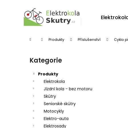
K
Přejít
na
o
obsah
Zpět
Zpět
Elektrokol
š
do
do
í
obchodu
obchodu
k
Domů
Produkty
Příslušenství
Cyklo p
P
o
Kategorie
Přeskočit
s
kategorie
t
Produkty
r
Elektrokola
Jízdní kola - bez motoru
a
Skútry
n
Seniorské skútry
n
Motocykly
í
Elektro-auta
p
Elektrosady