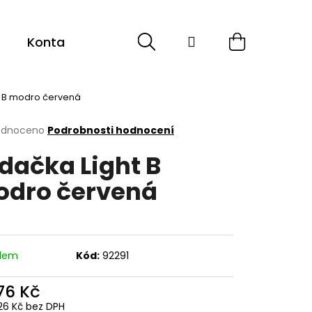
Hledat
Přihlášení
Nákupní
Kontakt
košík
t B modro červená
rné
odnoceno
Podrobnosti hodnocení
cení
dačka Light B
ktu
dro červená
ček.
adem
Kód:
92291
076 Kč
26 Kč bez DPH