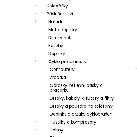
a
Koloběžky
n
Příslušenství
Nářadí
e
Moto doplňky
l
Držáky holí
Batohy
Doplňky
Cyklo příslušenství
Computery
Zrcátka
Odrazky, reflexní pásky a
praporky
Držáky, kabely, difuzery a filtry
Držáky a pouzdra na telefony
Doplňky a držáky cyklobrašen
Hustilky a kompresory
Helmy