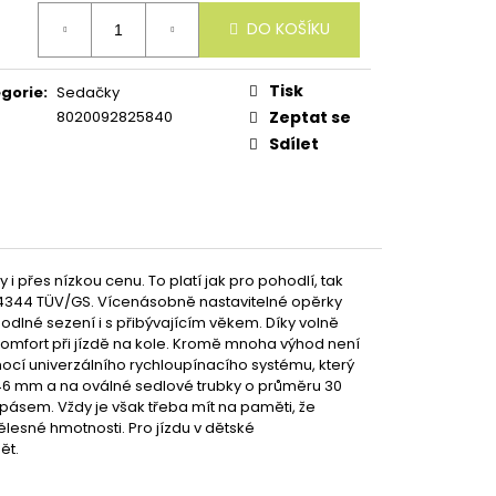
ná
DO KOŠÍKU
:
Tisk
gorie
:
Sedačky
8020092825840
Zeptat se
Sdílet
i přes nízkou cenu. To platí jak pro pohodlí, tak
14344 TÜV/GS. Vícenásobně nastavitelné opěrky
ohodlné sezení i s přibývajícím věkem. Díky volně
omfort při jízdě na kole. Kromě mnoha výhod není
í univerzálního rychloupínacího systému, který
46 mm a na oválné sedlové trubky o průměru 30
pásem. Vždy je však třeba mít na paměti, že
esné hmotnosti. Pro jízdu v dětské
ět.