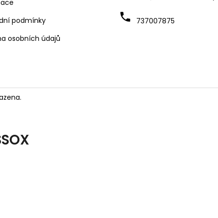
mace
dní podmínky
737007875
a osobních údajů
azena.
SSOX