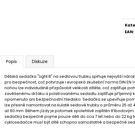
Měr
cena
Kate
EAN
:
Popis
Diskuze
Dětská sedačka "Light B" na sedlovou trubku splňuje nejvyšší nároky 
pro bezpečnost, což potvrzuje i evropská zkušební norma DIN EN 
nohou lze individuálně přizpůsobit velikosti dítěte, což zajišťuje p
zavěšenému držáku a polstrovanému sedadlu zajišťuje příjemný k
opomenuto ani bezpečnostní hledisko. Sedačka se upevňuje pomoc
lze přesně namontovat na kulaté sedlové trubky o průměru 25 až 
až 60 mm. Během jízdy je potomek spolehlivě zajištěn tříbodovým 
sedačka bezpečně pojme pouze děti do cca 7 let nebo do 22 kg těl
cyklosedačce musí být dítě schopno samostatně a bezpečně sed