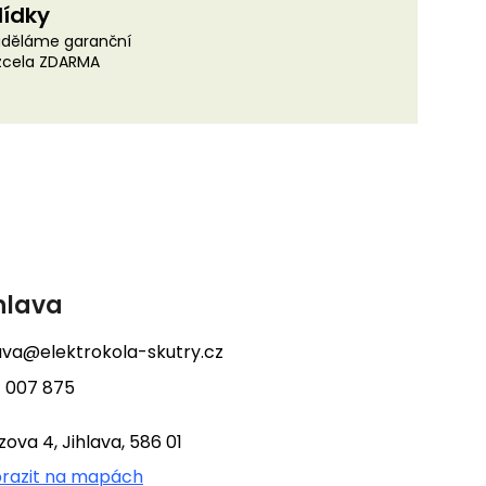
lídky
uděláme garanční
 zcela ZDARMA
hlava
lava@elektrokola-skutry.cz
 007 875
tzova 4, Jihlava, 586 01
razit na mapách