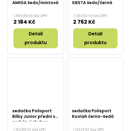
AMIGA šedo/mintová
SIESTA šedo/černá
1 804,96 Kč bez DPH
2 282,64 Kč bez DPH
2 184 Kč
2 762 Kč
Detail
Detail
produktu
produktu
sedačka Polisport
sedačka Polisport
Bilby Junior přední se
Koolah černo-šedá
zadním úchytem
krémově-hnědá
1 152,89 Kč bez DPH
1 123,14 Kč bez DPH