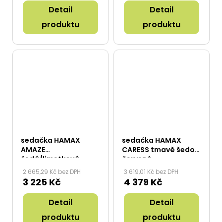
Detail
Detail
produktu
produktu
sedačka HAMAX
sedačka HAMAX
AMAZE
CARESS tmavě šedo/
šedá/limetková
červená
2 665,29 Kč bez DPH
3 619,01 Kč bez DPH
3 225 Kč
4 379 Kč
Detail
Detail
produktu
produktu