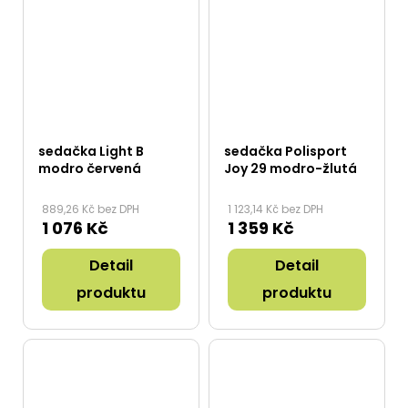
sedačka Light B
sedačka Polisport
modro červená
Joy 29 modro-žlutá
889,26 Kč bez DPH
1 123,14 Kč bez DPH
1 076 Kč
1 359 Kč
Detail
Detail
produktu
produktu