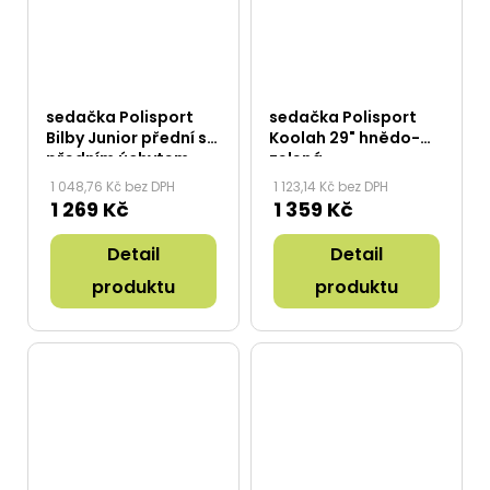
sedačka Polisport
sedačka Polisport
Bilby Junior přední s
Koolah 29" hnědo-
předním úchytem
zelená
krémovo-hnědá
1 048,76 Kč bez DPH
1 123,14 Kč bez DPH
1 269 Kč
1 359 Kč
Detail
Detail
produktu
produktu