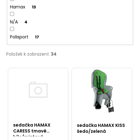
ů
u
č
Hamax
13
u
j
N/A
4
e
m
e
Polisport
17
Položek k zobrazení:
34
V
ý
p
i
s
p
r
sedačka HAMAX
sedačka HAMAX KISS
o
CARESS tmavě
šedo/zelená
bílo/mintová