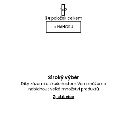
S
1
2
t
O
r
34
položek celkem
v
á
l
NAHORU
n
á
k
d
o
a
v
c
á
í
n
p
í
r
v
k
Široký výběr
y
Díky zázemí a zkušenostem Vám můžeme
v
nabídnout velké množství produktů
ý
p
Zjistit více
i
s
u