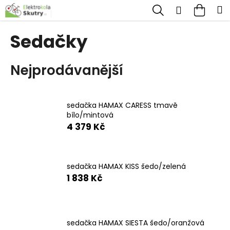
K
Přejít
Hledat
Nákup
M
Přihlášen
na
o
obsah
Zpět
Zpět
košík
š
Sedačky
í
C
k
Nejprodávanější
o
p
o
sedačka HAMAX CARESS tmavě
t
bílo/mintová
ř
4 379 Kč
e
b
sedačka HAMAX KISS šedo/zelená
u
1 838 Kč
j
e
t
sedačka HAMAX SIESTA šedo/oranžová