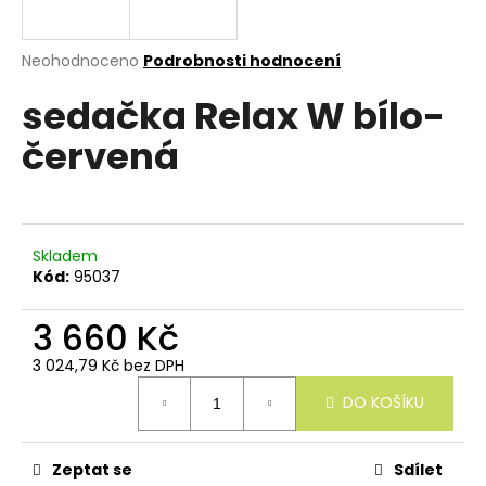
e
n
a
Průměrné
Neohodnoceno
Podrobnosti hodnocení
hodnocení
j
sedačka Relax W bílo-
produktu
í
je
červená
0,0
t
z
?
5
hvězdiček.
Skladem
Kód:
95037
HLEDAT
3 660 Kč
3 024,79 Kč bez DPH
Měrná
D
DO KOŠÍKU
cena:
o
p
o
r
Zeptat se
Sdílet