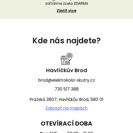
zařídíme zcela ZDARMA
Zjistit více
Z
á
Kde nás najdete?
p
a
t
í
Havlíčkův Brod
brod@elektrokola-skutry.cz
730 517 388
Pražská 3807, Havlíčkův Brod, 580 01
Zobrazit na mapách
OTEVÍRACÍ DOBA