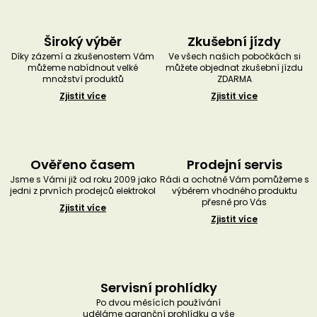
Široký výběr
Zkušební jízdy
Díky zázemí a zkušenostem Vám
Ve všech našich pobočkách si
můžeme nabídnout velké
můžete objednat zkušební jízdu
množství produktů
ZDARMA
Zjistit více
Zjistit více
Ověřeno časem
Prodejní servis
Jsme s Vámi již od roku 2009 jako
Rádi a ochotně Vám pomůžeme s
jedni z prvních prodejců elektrokol
výběrem vhodného produktu
přesně pro Vás
Zjistit více
Zjistit více
Servisní prohlídky
Po dvou měsících používání
uděláme garanční prohlídku a vše