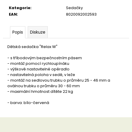
u
č
Kategorie
:
Sedačky
u
EAN
:
8020092002593
j
e
m
Popis
Diskuze
e
Dětská sedačka "Relax W"
- s tříbodovým bezpečnostním pásem
- montáž pomocí rychloupínáku
- výškově nastavitelné opěradlo
- nastavitelná poloha v sedě, v leže
- montáž na sedlovou trubku o průměru 25 - 46 mm a
oválnou trubku o průměru 30 - 60 mm
- maximální hmotnost dítěte 22 kg
- barva: bílo-červená