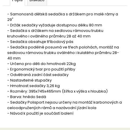
u
č
u
- Samonosná dětská sedačka s držákem pro malé rámy a
j
29"
e
- Držák sedačky vyžaduje dostupnou délku 80 mm
m
- Sedačka s držákem na sedlovou rámovou trubku
e
kruhového i oválného průměru 28 až 40 mm
- Sedačka obsahuje tříbodový pás
- Sedačka podélně posuvná ve třech polohách, montáž na
sedlovou rámovou trubku oválného i kulatého průměru 28-
40 mm
- Určeno pro děti do hmotnosti 22kg
- Ergonomický tvar pro použití přilby
- Odvětraná zadní část sedačky
- Nastavitelné stupačky
- Hmotnost sedačky 3,26 kg
- Rozměry: 395x745x465mm (šířka x výška x hloubka)
- Barva: hnědo šedá
- Sedačky Polisport nejsou určeny na montáž karbonových a
celoodpružených rámů a nazávodní jízdní kola
- Návod k použití je součástí balení