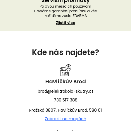
Servisní prohlídky
Po dvou měsících používání
uděláme garanční prohlídku a vše
zařídíme zcela ZDARMA
Zjistit více
Z
á
Kde nás najdete?
p
a
t
í
Havlíčkův Brod
brod@elektrokola-skutry.cz
730 517 388
Pražská 3807, Havlíčkův Brod, 580 01
Zobrazit na mapách