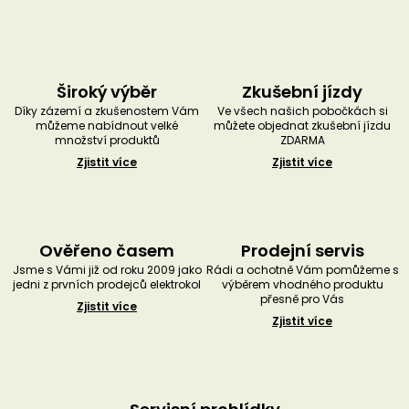
Široký výběr
Zkušební jízdy
Díky zázemí a zkušenostem Vám
Ve všech našich pobočkách si
můžeme nabídnout velké
můžete objednat zkušební jízdu
množství produktů
ZDARMA
Zjistit více
Zjistit více
Ověřeno časem
Prodejní servis
Jsme s Vámi již od roku 2009 jako
Rádi a ochotně Vám pomůžeme s
jedni z prvních prodejců elektrokol
výběrem vhodného produktu
přesně pro Vás
Zjistit více
Zjistit více