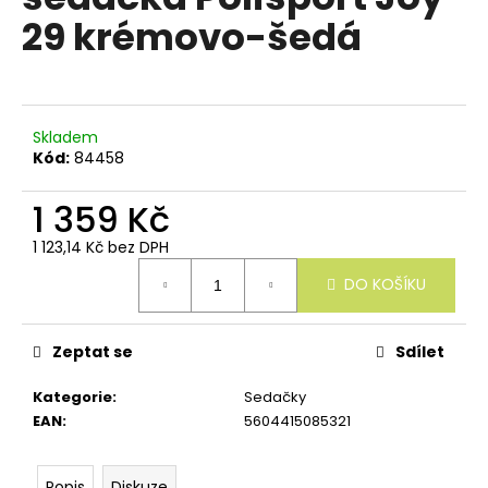
e
je
29 krémovo-šedá
n
0,0
z
a
5
j
hvězdiček.
í
Skladem
t
Kód:
84458
?
1 359 Kč
1 123,14 Kč bez DPH
Měrná
DO KOŠÍKU
cena:
HLEDAT
Zeptat se
Sdílet
D
Kategorie
:
Sedačky
o
EAN
:
5604415085321
p
o
r
Popis
Diskuze