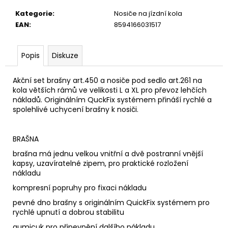
u
č
Kategorie
:
Nosiče na jízdní kola
u
EAN
:
8594166031517
j
e
m
Popis
Diskuze
e
Akční set brašny art.450 a nosiče pod sedlo art.261 na
kola větších rámů ve velikosti L a XL pro převoz lehčích
nákladů. Originálním QuckFix systémem přináší rychlé a
spolehlivé uchycení brašny k nosiči.
BRAŠNA
brašna má jednu velkou vnitřní a dvě postranní vnější
kapsy, uzavíratelné zipem, pro praktické rozložení
nákladu
kompresní popruhy pro fixaci nákladu
pevné dno brašny s originálním QuickFix systémem pro
rychlé upnutí a dobrou stabilitu
gumicuk pro připevnění dalšího nákladu