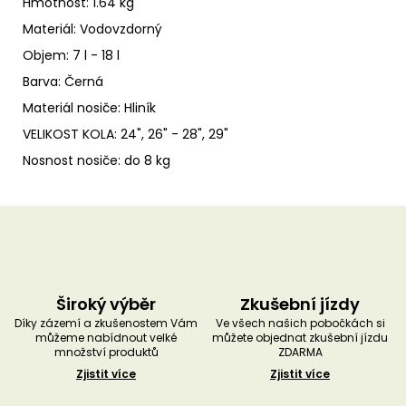
Hmotnost:
1.64 kg
Materiál:
Vodovzdorný
Objem:
7 l - 18 l
Barva:
Černá
Materiál nosiče:
Hliník
VELIKOST KOLA:
24", 26" - 28", 29"
Nosnost nosiče:
do 8 kg
Široký výběr
Zkušební jízdy
Díky zázemí a zkušenostem Vám
Ve všech našich pobočkách si
můžeme nabídnout velké
můžete objednat zkušební jízdu
množství produktů
ZDARMA
Zjistit více
Zjistit více