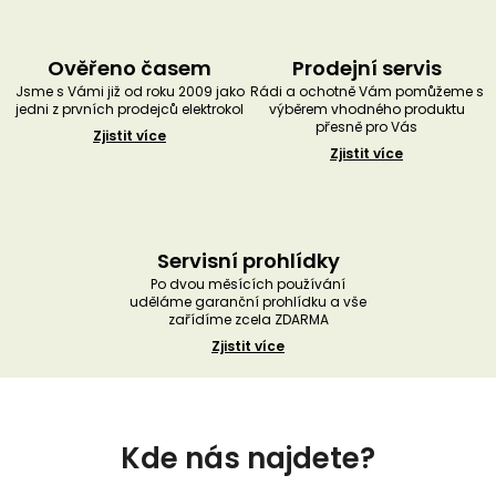
Ověřeno časem
Prodejní servis
Jsme s Vámi již od roku 2009 jako
Rádi a ochotně Vám pomůžeme s
jedni z prvních prodejců elektrokol
výběrem vhodného produktu
přesně pro Vás
Zjistit více
Zjistit více
Servisní prohlídky
Po dvou měsících používání
uděláme garanční prohlídku a vše
zařídíme zcela ZDARMA
Zjistit více
Z
á
Kde nás najdete?
p