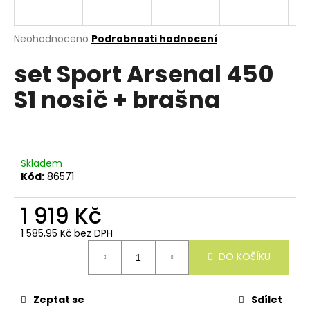
e
n
a
Průměrné
Neohodnoceno
Podrobnosti hodnocení
hodnocení
j
set Sport Arsenal 450
produktu
í
je
S1 nosič + brašna
0,0
t
z
?
5
hvězdiček.
Skladem
Kód:
86571
HLEDAT
1 919 Kč
1 585,95 Kč bez DPH
Měrná
D
DO KOŠÍKU
cena:
o
p
o
r
Zeptat se
Sdílet