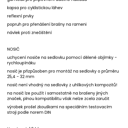
kapsa pro cyklistickou láhev
reflexní prvky
popruh pro přenášení brašny na rameni
návlek proti znečištění
NOSIČ
uchycení nosiče na sedlovku pomocí dělené objímky -
rychloupínáku
nosič je přizpůsoben pro montáž na sedlovky o průměru
25,4 - 32 mm
nosič není vhodný na sedlovky z uhlíkových kompozitů!
na nosič lze použít i samostatně na brašeny jiných
značek, plnou kompatibilitu však nelze zcela zaručit
výrobek prošel zkouškami na speciálním testovacím
stroji podle norem DIN