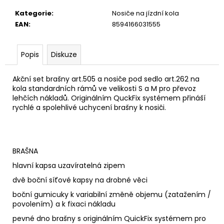
u
č
Kategorie
:
Nosiče na jízdní kola
u
EAN
:
8594166031555
j
e
m
Popis
Diskuze
e
Akční set brašny art.505 a nosiče pod sedlo art.262 na
kola standardních rámů ve velikosti S a M pro převoz
lehčích nákladů. Originálním QuckFix systémem přináší
rychlé a spolehlivé uchycení brašny k nosiči.
BRAŠNA
hlavní kapsa uzavíratelná zipem
dvě boční síťové kapsy na drobné věci
boční gumicuky k variabilní změně objemu (zatažením /
povolením) a k fixaci nákladu
pevné dno brašny s originálním QuickFix systémem pro