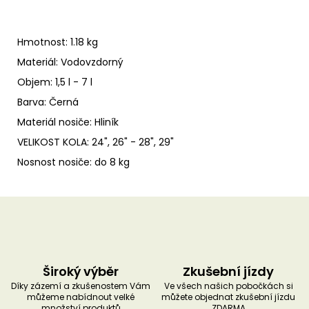
Hmotnost:
1.18 kg
Materiál:
Vodovzdorný
Objem:
1,5 l - 7 l
Barva:
Černá
Materiál nosiče:
Hliník
VELIKOST KOLA:
24", 26" - 28", 29"
Nosnost nosiče:
do 8 kg
Široký výběr
Zkušební jízdy
Díky zázemí a zkušenostem Vám
Ve všech našich pobočkách si
můžeme nabídnout velké
můžete objednat zkušební jízdu
množství produktů
ZDARMA