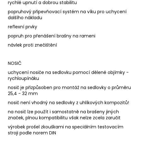
rychlé upnutí a dobrou stabilitu
popruhový připevňovací systém na víku pro uchycení
dalšího nákladu
reflexní prvky
popruh pro přenášení brašny na rameni
návlek proti znečištění
NOSIČ
uchycení nosiče na sedlovku pomocí dělené objímky -
rychloupínáku
nosič je přizpůsoben pro montáž na sedlovky o průměru
25,4 - 32 mm
nosič není vhodný na sedlovky z uhlíkových kompozitů!
na nosič lze použít i samostatně na brašeny jiných
značek, plnou kompatibilitu však nelze zcela zaručit
výrobek prošel zkouškami na speciálním testovacím
stroji podle norem DIN