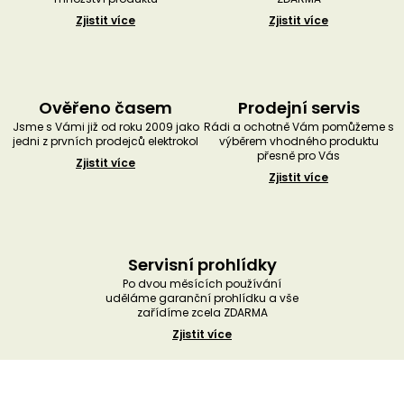
Zjistit více
Zjistit více
Ověřeno časem
Prodejní servis
Jsme s Vámi již od roku 2009 jako
Rádi a ochotně Vám pomůžeme s
jedni z prvních prodejců elektrokol
výběrem vhodného produktu
přesně pro Vás
Zjistit více
Zjistit více
Servisní prohlídky
Po dvou měsících používání
uděláme garanční prohlídku a vše
zařídíme zcela ZDARMA
Zjistit více
Z