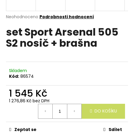
e
n
a
Průměrné
Neohodnoceno
Podrobnosti hodnocení
hodnocení
j
set Sport Arsenal 505
produktu
í
je
S2 nosič + brašna
0,0
t
z
?
5
hvězdiček.
Skladem
Kód:
86574
HLEDAT
1 545 Kč
1 276,86 Kč bez DPH
Měrná
D
DO KOŠÍKU
cena:
o
p
o
r
Zeptat se
Sdílet