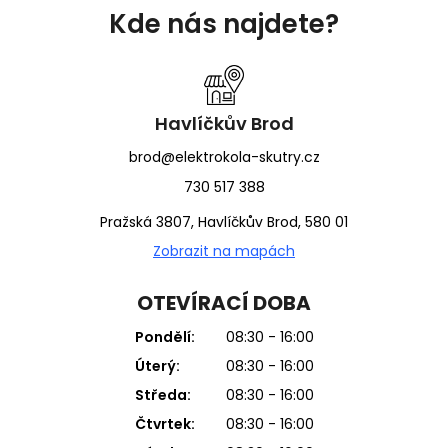
á
Kde nás najdete?
p
a
t
í
Havlíčkův Brod
brod@elektrokola-skutry.cz
730 517 388
Pražská 3807, Havlíčkův Brod, 580 01
Zobrazit na mapách
OTEVÍRACÍ DOBA
Pondělí:
08:30 - 16:00
Úterý:
08:30 - 16:00
Středa:
08:30 - 16:00
Čtvrtek:
08:30 - 16:00