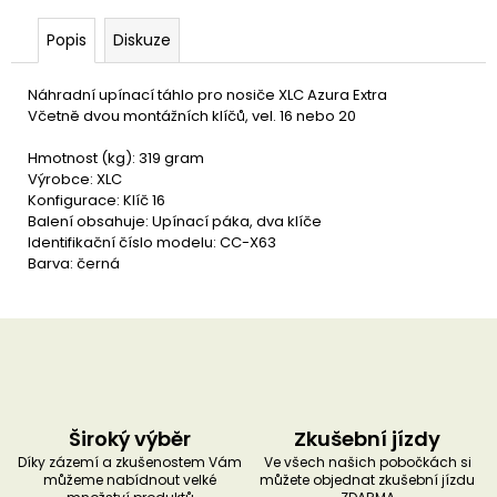
u
č
Popis
Diskuze
u
j
e
Náhradní upínací táhlo pro nosiče XLC Azura Extra
m
Včetně dvou montážních klíčů, vel. 16 nebo 20
e
Hmotnost (kg): 319 gram
Výrobce: XLC
Konfigurace: Klíč 16
Balení obsahuje: Upínací páka, dva klíče
Identifikační číslo modelu: CC-X63
Barva: černá
Široký výběr
Zkušební jízdy
Díky zázemí a zkušenostem Vám
Ve všech našich pobočkách si
můžeme nabídnout velké
můžete objednat zkušební jízdu