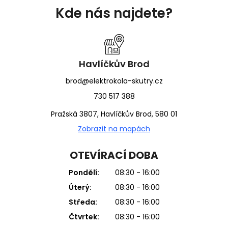
á
Kde nás najdete?
p
a
t
í
Havlíčkův Brod
brod@elektrokola-skutry.cz
730 517 388
Pražská 3807, Havlíčkův Brod, 580 01
Zobrazit na mapách
OTEVÍRACÍ DOBA
Pondělí:
08:30 - 16:00
Úterý:
08:30 - 16:00
Středa:
08:30 - 16:00
Čtvrtek:
08:30 - 16:00