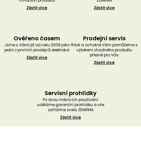
množství produktů
ZDARMA
Zjistit více
Zjistit více
Ověřeno časem
Prodejní servis
Jsme s Vámi již od roku 2009 jako
Rádi a ochotně Vám pomůžeme s
jedni z prvních prodejců elektrokol
výběrem vhodného produktu
přesně pro Vás
Zjistit více
Zjistit více
Servisní prohlídky
Po dvou měsících používání
uděláme garanční prohlídku a vše
zařídíme zcela ZDARMA
Zjistit více
Z