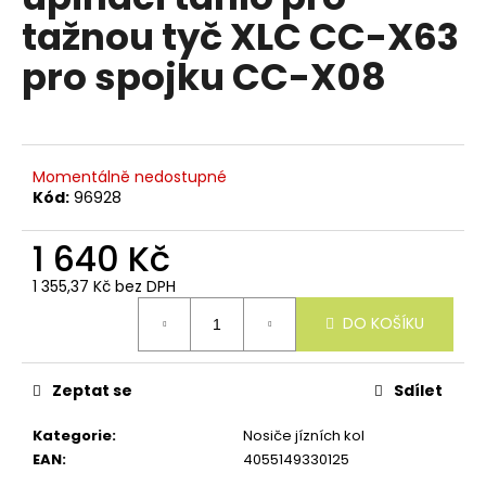
e
je
tažnou tyč XLC CC-X63
n
0,0
z
a
pro spojku CC-X08
5
j
hvězdiček.
í
t
?
Momentálně nedostupné
Kód:
96928
1 640 Kč
1 355,37 Kč bez DPH
HLEDAT
Měrná
DO KOŠÍKU
cena:
D
Zeptat se
Sdílet
o
p
Kategorie
:
Nosiče jízních kol
o
EAN
:
4055149330125
r