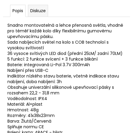
u
č
Popis
Diskuze
u
j
e
Snadno montovatelná a lehce přenosná světla, vhodné
m
pro téměř každé kolo díky flexibilnímu gumovému
e
upevňovacímu pásku.
Sada nabíjecích světel na kolo s COB technoloí s
vysokou svítivostí
36 vysoce svítivých LED diod (přední 25LM/ zadní 70LM)
5 funkcí: 2 funkce svícení + 3 funkce blikání
Baterie: integrovaná Li-Pol 3.7V 300mAh
Nabíjení přes USB-C
Indikátor nízkého stavu baterie, včetně indikace stavu
nabíjení, doba nabíjení: 3h
Obsahuje univerzální silikonové upevňovací pásky s
rozsahem 22,2 - 31,8 mm
Voděodolnost: IPX4
Materiál: Al+plast
Hmotnost: 48g
Rozměry: 41x38x23mm
Barva: Žlutá/Červená
Splňuje normu CE
Balení: karta: 4RACE - blistr