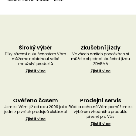
Široký výběr
Zkušební jízdy
Díky zázemí a zkušenostem Vám
Ve všech našich pobočkách si
můžeme nabídnout velké
můžete objednat zkušební jízdu
množství produktů
ZDARMA
Zjistit více
Zjistit více
Ověřeno časem
Prodejní servis
Jsme s Vámi již od roku 2009 jako
Rádi a ochotně Vám pomůžeme s
jedni z prvních prodejců elektrokol
výběrem vhodného produktu
přesně pro Vás
Zjistit více
Zjistit více