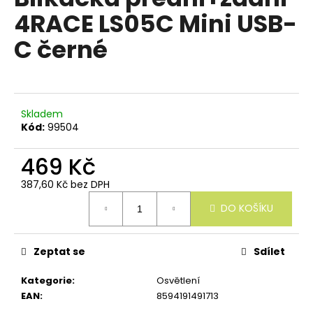
e
je
4RACE LS05C Mini USB-
n
0,0
z
a
C černé
5
j
hvězdiček.
í
t
?
Skladem
Kód:
99504
469 Kč
387,60 Kč bez DPH
HLEDAT
Měrná
DO KOŠÍKU
cena:
D
Zeptat se
Sdílet
o
p
Kategorie
:
Osvětlení
o
EAN
:
8594191491713
r