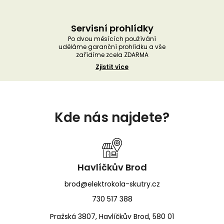
Servisní prohlídky
Po dvou měsících používání
uděláme garanční prohlídku a vše
zařídíme zcela ZDARMA
Zjistit více
Z
á
Kde nás najdete?
p
a
t
í
Havlíčkův Brod
brod@elektrokola-skutry.cz
730 517 388
Pražská 3807, Havlíčkův Brod, 580 01