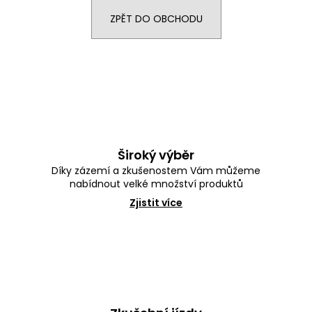
e
n
ZPĚT DO OBCHODU
a
j
í
t
?
Široký výběr
Díky zázemí a zkušenostem Vám můžeme
nabídnout velké množství produktů
HLEDAT
Zjistit více
D
o
p
o
r