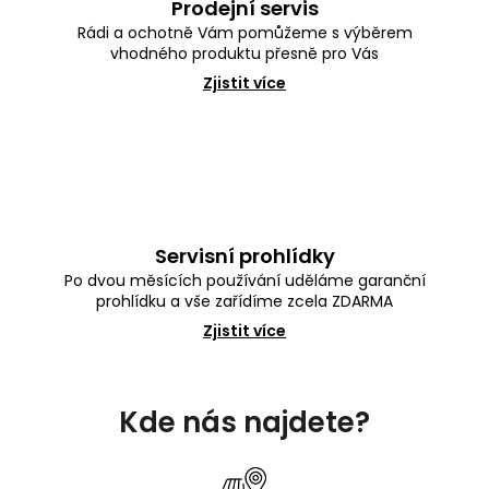
Prodejní servis
Rádi a ochotně Vám pomůžeme s výběrem
vhodného produktu přesně pro Vás
Zjistit více
Servisní prohlídky
Po dvou měsících používání uděláme garanční
prohlídku a vše zařídíme zcela ZDARMA
Zjistit více
Z
á
Kde nás najdete?
p
a