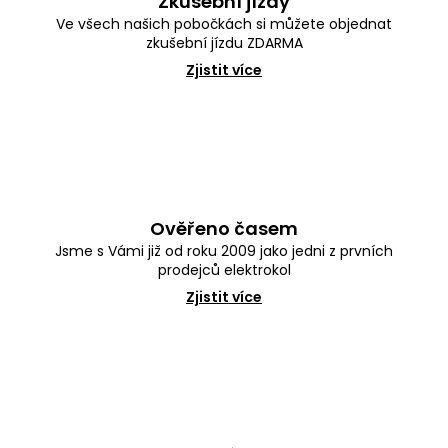
Zkušební jízdy
u
č
Ve všech našich pobočkách si můžete objednat
u
zkušební jízdu ZDARMA
j
Zjistit více
e
m
e
Ověřeno časem
Jsme s Vámi již od roku 2009 jako jedni z prvních
prodejců elektrokol
Zjistit více