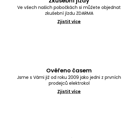
Zkušební jízdy
u
č
Ve všech našich pobočkách si můžete objednat
u
zkušební jízdu ZDARMA
j
Zjistit více
e
m
e
Ověřeno časem
Jsme s Vámi již od roku 2009 jako jedni z prvních
prodejců elektrokol
Zjistit více