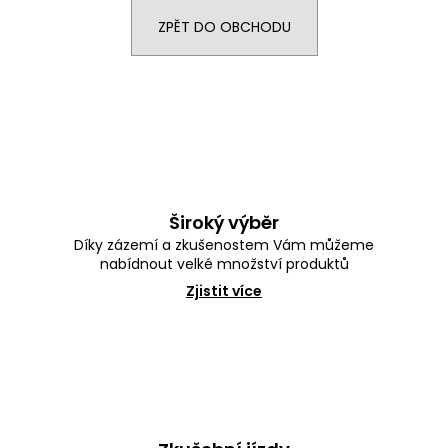
e
n
ZPĚT DO OBCHODU
a
j
í
t
?
Široký výběr
Díky zázemí a zkušenostem Vám můžeme
nabídnout velké množství produktů
HLEDAT
Zjistit více
D
o
p
o
r