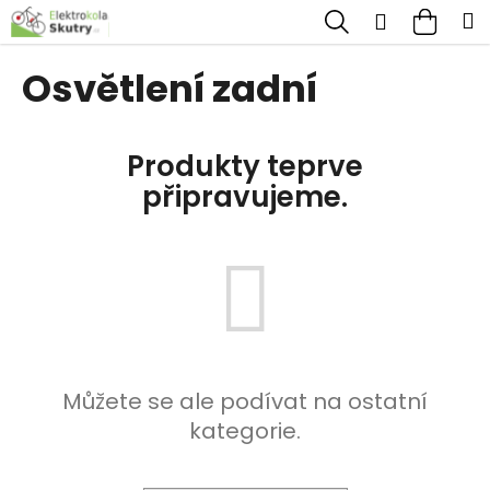
K
Přejít
Hledat
Nákup
M
Přihlášen
na
o
obsah
Zpět
Zpět
košík
š
Osvětlení zadní
í
C
k
o
Produkty teprve
p
připravujeme.
o
t
ř
e
b
u
j
Můžete se ale podívat na ostatní
e
kategorie.
t