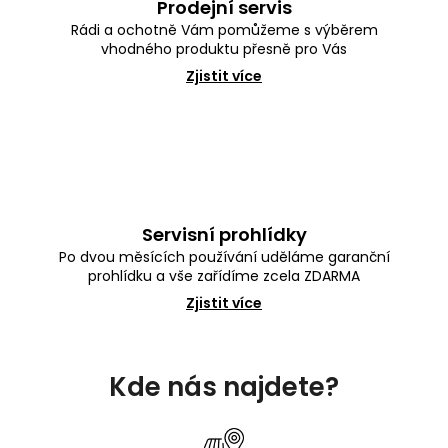
Prodejní servis
Rádi a ochotně Vám pomůžeme s výběrem
vhodného produktu přesně pro Vás
Zjistit více
Servisní prohlídky
Po dvou měsících používání uděláme garanční
prohlídku a vše zařídíme zcela ZDARMA
Zjistit více
Z
á
Kde nás najdete?
p
a