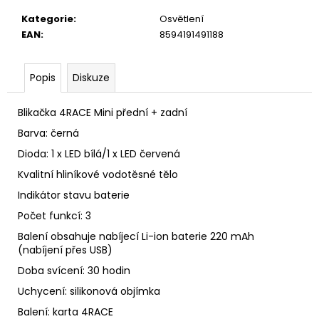
u
č
Kategorie
:
Osvětlení
u
EAN
:
8594191491188
j
e
m
Popis
Diskuze
e
Blikačka 4RACE Mini přední + zadní
Barva: černá
Dioda: 1 x LED bílá/1 x LED červená
Kvalitní hliníkové vodotěsné tělo
Indikátor stavu baterie
Počet funkcí: 3
Balení obsahuje nabíjecí Li-ion baterie 220 mAh
(nabíjení přes USB)
Doba svícení: 30 hodin
Uchycení: silikonová objímka
Balení: karta 4RACE