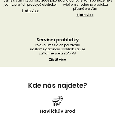
Jsme s Vámi již od roku 2009 jako
Rádi a ochotně Vám pomůžeme s
jedni z prvních prodejců elektrokol
výběrem vhodného produktu
přesně pro Vás
Zjistit více
Zjistit více
Servisní prohlídky
Po dvou měsících používání
uděláme garanční prohlídku a vše
zařídíme zcela ZDARMA
Zjistit více
Z
á
Kde nás najdete?
p
a
t
í
Havlíčkův Brod