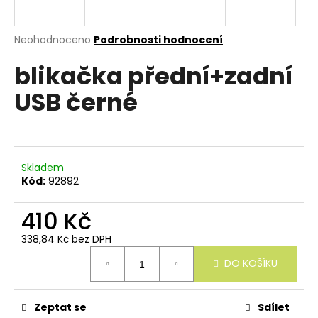
e
n
a
Průměrné
Neohodnoceno
Podrobnosti hodnocení
hodnocení
j
blikačka přední+zadní
produktu
í
je
USB černé
0,0
t
z
?
5
hvězdiček.
Skladem
Kód:
92892
HLEDAT
410 Kč
338,84 Kč bez DPH
Měrná
D
DO KOŠÍKU
cena:
o
p
o
r
Zeptat se
Sdílet