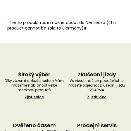
!!Tento produkt není možné dodat do Německa (This
product cannot be sold to Germany)!!
Široký výběr
Zkušební jízdy
Díky zázemí a zkušenostem Vám
Ve všech našich pobočkách si
můžeme nabídnout velké
můžete objednat zkušební jízdu
množství produktů
ZDARMA
Zjistit více
Zjistit více
Ověřeno časem
Prodejní servis