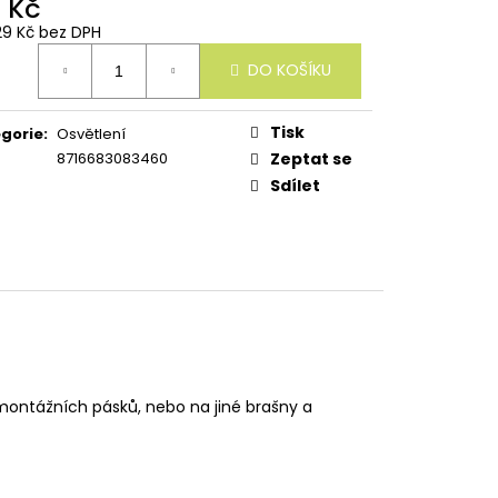
1 Kč
29 Kč bez DPH
ná
DO KOŠÍKU
:
Tisk
gorie
:
Osvětlení
8716683083460
Zeptat se
Sdílet
ontážních pásků, nebo na jiné brašny a