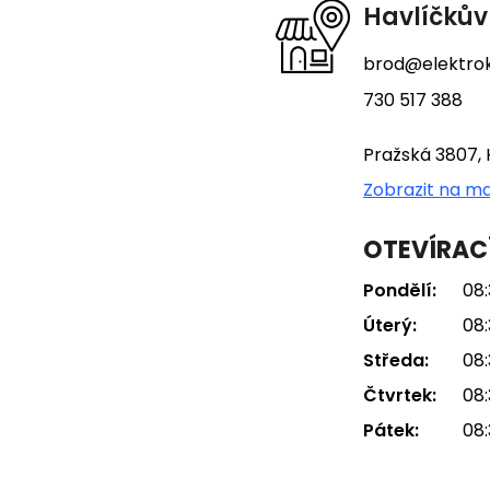
t
Havlíčkův
í
brod@elektrok
730 517 388
Pražská 3807, 
Zobrazit na m
OTEVÍRAC
Pondělí:
08:
Úterý:
08:
Středa:
08:
Čtvrtek:
08:
Pátek:
08: