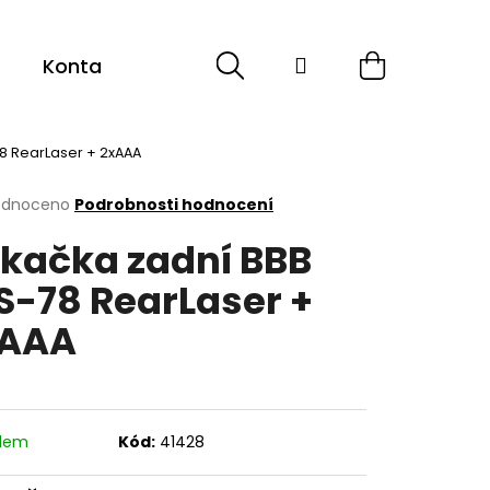
Hledat
Přihlášení
Nákupní
Kontakt
Sport
Cyklistika
ESHOP -
košík
78 RearLaser + 2xAAA
rné
odnoceno
Podrobnosti hodnocení
cení
ikačka zadní BBB
ktu
S-78 RearLaser +
xAAA
ček.
adem
Kód:
41428