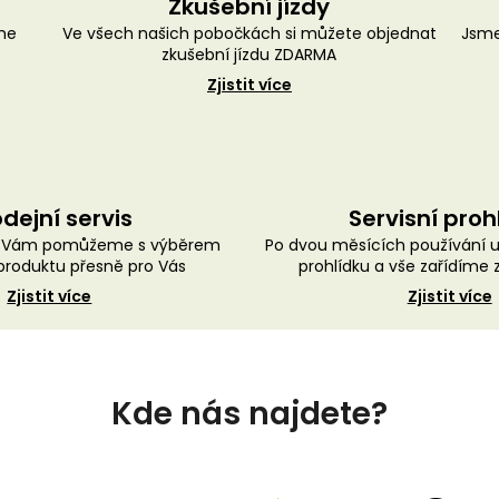
Zkušební jízdy
me
Ve všech našich pobočkách si můžete objednat
Jsme
zkušební jízdu ZDARMA
Zjistit více
dejní servis
Servisní proh
ě Vám pomůžeme s výběrem
Po dvou měsících používání 
roduktu přesně pro Vás
prohlídku a vše zařídíme
Zjistit více
Zjistit více
Kde nás najdete?