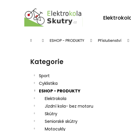
K
Přejít
na
o
obsah
Zpět
Zpět
Elektrokol
š
do
do
í
obchodu
obchodu
k
Domů
ESHOP - PRODUKTY
Příslušenství
P
o
Kategorie
Přeskočit
s
kategorie
t
Sport
r
Cyklistika
ESHOP - PRODUKTY
a
Elektrokola
n
Jízdní kola- bez motoru
n
Skútry
í
Seniorské skútry
p
Motocykly