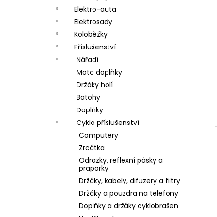
a
Elektro-auta
n
Elektrosady
Koloběžky
e
Příslušenství
l
Nářadí
Moto doplňky
Držáky holí
Batohy
Doplňky
Cyklo příslušenství
Computery
Zrcátka
Odrazky, reflexní pásky a
praporky
Držáky, kabely, difuzery a filtry
Držáky a pouzdra na telefony
Doplňky a držáky cyklobrašen