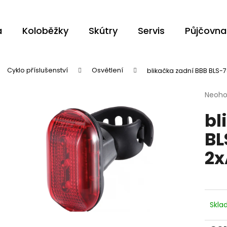
a
Koloběžky
Skútry
Servis
Půjčovna
Co potřebujete najít?
Cyklo příslušenství
Osvětlení
blikačka zadní BBB BLS-
Průmě
Neoh
HLEDAT
hodno
bl
produ
je
BL
0,0
z
Doporučujeme
2
5
hvězdi
Skl