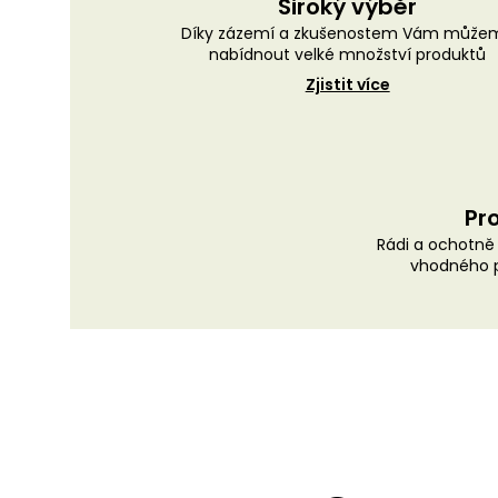
Široký výběr
Díky zázemí a zkušenostem Vám může
nabídnout velké množství produktů
Zjistit více
Pro
Rádi a ochotn
vhodného p
Z
á
p
a