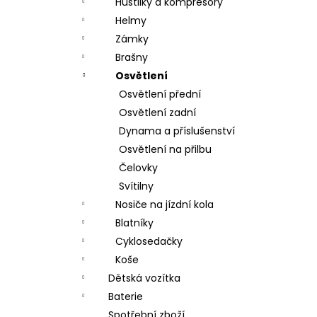
Hustilky a kompresory
Helmy
Zámky
Brašny
Osvětlení
Osvětlení přední
Osvětlení zadní
Dynama a příslušenství
Osvětlení na přilbu
Čelovky
Svítilny
Nosiče na jízdní kola
Blatníky
Cyklosedačky
Koše
Dětská vozítka
Baterie
Spotřební zboží