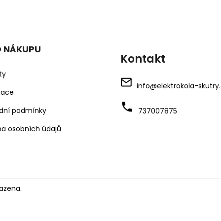
O NÁKUPU
Kontakt
ty
info
@
elektrokola-skutry
mace
dní podmínky
737007875
a osobních údajů
azena.