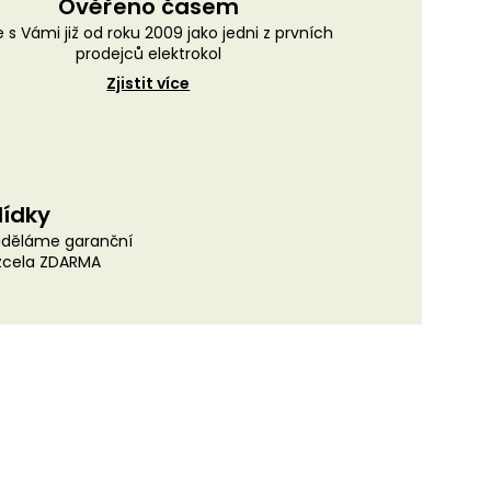
Ověřeno časem
 s Vámi již od roku 2009 jako jedni z prvních
prodejců elektrokol
Zjistit více
lídky
uděláme garanční
 zcela ZDARMA