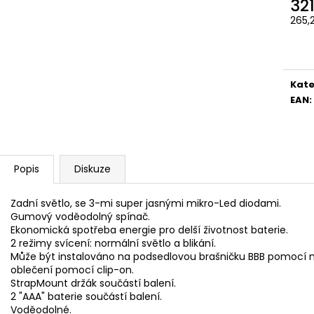
32
265,
Měr
cena
Kate
EAN
:
Popis
Diskuze
Zadní světlo, se 3-mi super jasnými mikro-Led diodami.
Gumový voděodolný spínač.
Ekonomická spotřeba energie pro delší životnost baterie.
2 režimy svícení: normální světlo a blikání.
Může být instalováno na podsedlovou brašničku BBB pomocí m
oblečení pomocí clip-on.
StrapMount držák součástí balení.
2 "AAA" baterie součástí balení.
Voděodolné.