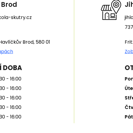
 Brod
Ji
ola-skutry.cz
jih
737
Havlíčkův Brod, 580 01
Fri
apách
Zob
Í DOBA
OT
30 - 16:00
Pon
30 - 16:00
Úte
30 - 16:00
Stř
30 - 16:00
Čtv
30 - 16:00
Pát