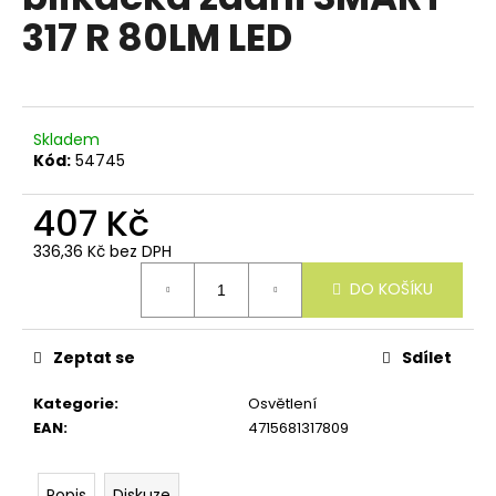
e
je
317 R 80LM LED
n
0,0
z
a
5
j
hvězdiček.
í
Skladem
t
Kód:
54745
?
407 Kč
336,36 Kč bez DPH
Měrná
DO KOŠÍKU
cena:
HLEDAT
Zeptat se
Sdílet
D
Kategorie
:
Osvětlení
o
EAN
:
4715681317809
p
o
r
Popis
Diskuze