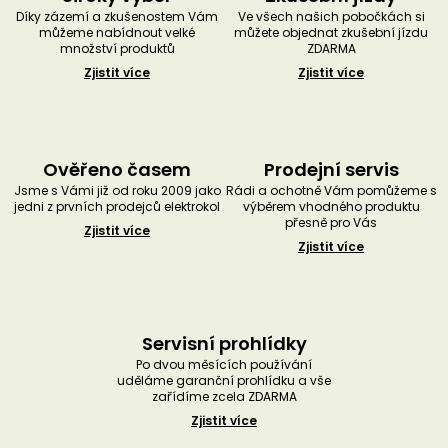
Díky zázemí a zkušenostem Vám
Ve všech našich pobočkách si
můžeme nabídnout velké
můžete objednat zkušební jízdu
množství produktů
ZDARMA
Zjistit více
Zjistit více
Ověřeno časem
Prodejní servis
Jsme s Vámi již od roku 2009 jako
Rádi a ochotně Vám pomůžeme s
jedni z prvních prodejců elektrokol
výběrem vhodného produktu
přesně pro Vás
Zjistit více
Zjistit více
Servisní prohlídky
Po dvou měsících používání
uděláme garanční prohlídku a vše
zařídíme zcela ZDARMA
Zjistit více