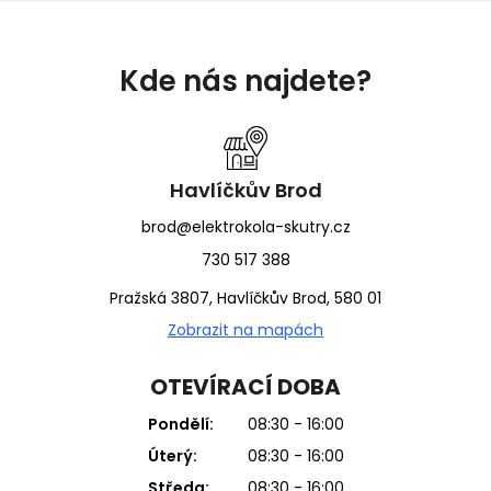
Z
á
Kde nás najdete?
p
a
t
í
Havlíčkův Brod
brod@elektrokola-skutry.cz
730 517 388
Pražská 3807, Havlíčkův Brod, 580 01
Zobrazit na mapách
OTEVÍRACÍ DOBA
Pondělí:
08:30 - 16:00
Úterý:
08:30 - 16:00
Středa:
08:30 - 16:00