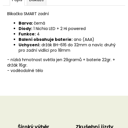
u
č
u
Blikačka SMART zadní
j
e
Barva:
černá
m
Diody:
1 Nichia LED + 2 Hi powered
e
Funkce:
4
Balení obsahuje baterie:
ano (AAA)
Uchycení:
držák BH-616 do 32mm a navíc druhý
pro zadní vidlici pro 18mm
- nízká hmotnost světla jen 29gramů + baterie 22gr. +
držák 16gr.
- voděodolné tělo
Široký výběr
Zkušební jízdy