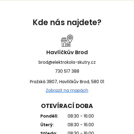
Z
á
Kde nás najdete?
p
a
t
í
Havlíčkův Brod
brod@elektrokola-skutry.cz
730 517 388
Pražská 3807, Havlíčkův Brod, 580 01
Zobrazit na mapách
OTEVÍRACÍ DOBA
Pondělí:
08:30 - 16:00
Úterý:
08:30 - 16:00
Středa:
08:30 - 16:00