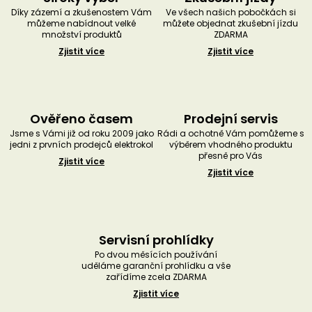
Díky zázemí a zkušenostem Vám
Ve všech našich pobočkách si
můžeme nabídnout velké
můžete objednat zkušební jízdu
množství produktů
ZDARMA
Zjistit více
Zjistit více
Ověřeno časem
Prodejní servis
Jsme s Vámi již od roku 2009 jako
Rádi a ochotně Vám pomůžeme s
jedni z prvních prodejců elektrokol
výběrem vhodného produktu
přesně pro Vás
Zjistit více
Zjistit více
Servisní prohlídky
Po dvou měsících používání
uděláme garanční prohlídku a vše
zařídíme zcela ZDARMA
Zjistit více