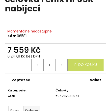
e
je
nabíjecí
n
0,0
z
a
5
j
hvězdiček.
í
Momentálně nedostupné
t
Kód:
96581
?
7 559 Kč
6 247,11 Kč bez DPH
Měrná
DO KOŠÍKU
cena:
HLEDAT
Zeptat se
Sdílet
D
Kategorie
:
Čelovky
o
EAN
:
6942870311074
p
o
r
Popis
Diskuze