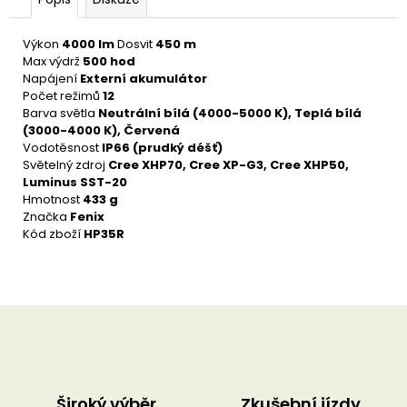
u
č
u
Výkon
4000 lm
Dosvit
450 m
j
Max výdrž
500 hod
e
Napájení
Externí akumulátor
m
Počet režimů
12
e
Barva světla
Neutrální bílá (4000-5000 K), Teplá bílá
(3000-4000 K), Červená
Vodotěsnost
IP66 (prudký déšť)
Světelný zdroj
Cree XHP70, Cree XP-G3, Cree XHP50,
Luminus SST-20
Hmotnost
433 g
Značka
Fenix
Kód zboží
HP35R
Široký výběr
Zkušební jízdy