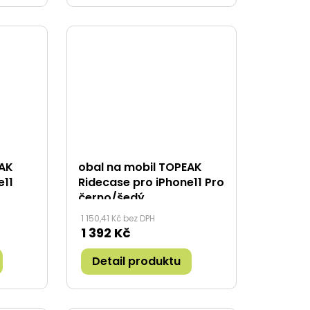
EAK
obal na mobil TOPEAK
e11
Ridecase pro iPhone11 Pro
černo/šedý
1 150,41 Kč bez DPH
1 392 Kč
Detail produktu