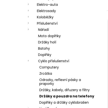
a
Elektro-auta
n
Elektrosady
Koloběžky
e
Příslušenství
l
Nářadí
Moto doplňky
Držáky holí
Batohy
Doplňky
Cyklo příslušenství
Computery
Zrcátka
Odrazky, reflexní pásky a
praporky
Držáky, kabely, difuzery a filtry
Držáky a pouzdra na telefony
Doplňky a držáky cyklobrašen