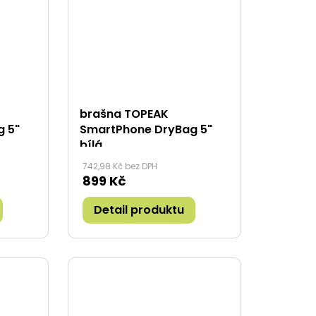
brašna TOPEAK
 5"
SmartPhone DryBag 5"
bílá
742,98 Kč bez DPH
899 Kč
Detail produktu