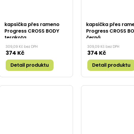
kapsička přes rameno
kapsička přes ram
Progress CROSS BODY
Progress CROSS B
terakota
černá
309,09 Kč bez DPH
309,09 Kč bez DPH
374 Kč
374 Kč
Detail produktu
Detail produktu