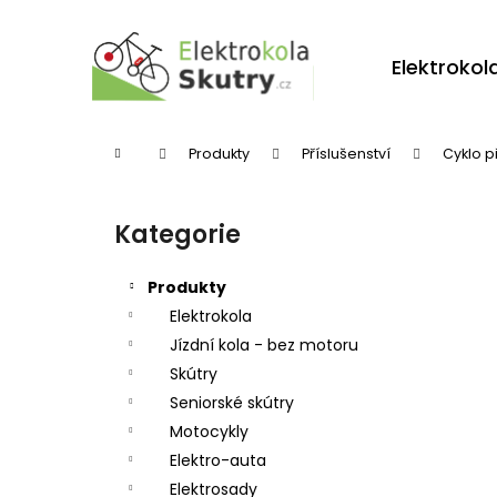
K
Přejít
na
o
obsah
Zpět
Zpět
Elektrokol
š
do
do
í
obchodu
obchodu
k
Domů
Produkty
Příslušenství
Cyklo p
P
o
Kategorie
Přeskočit
s
kategorie
t
Produkty
r
Elektrokola
Jízdní kola - bez motoru
a
Skútry
n
Seniorské skútry
n
Motocykly
í
Elektro-auta
p
Elektrosady