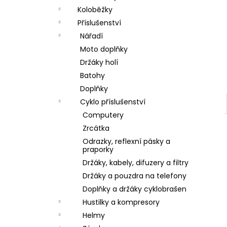
a
Koloběžky
n
Příslušenství
Nářadí
e
Moto doplňky
l
Držáky holí
Batohy
Doplňky
Cyklo příslušenství
Computery
Zrcátka
Odrazky, reflexní pásky a
praporky
Držáky, kabely, difuzery a filtry
Držáky a pouzdra na telefony
Doplňky a držáky cyklobrašen
Hustilky a kompresory
Helmy