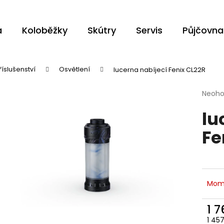
a
Koloběžky
Skútry
Servis
Půjčovna
Co potřebujete najít?
říslušenství
Osvětlení
lucerna nabíjecí Fenix CL22R
Průmě
Neoh
HLEDAT
hodno
lu
produ
je
Fe
0,0
z
Doporučujeme
5
hvězdi
Mom
1 
1 45