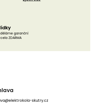
lídky
uděláme garanční
 zcela ZDARMA
hlava
lava@elektrokola-skutry.cz