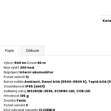
Měr
cena
Kate
Popis
Diskuze
Výkon
500 lm
Dosvit
80 m
Max výdrž
200 hod
Napájení
Interní akumulátor
Počet režimů
12
Barva světla
Ambient, Denní bílá (5500-6500 K), Teplá bílá 
Vodotěsnost
IP65 (déšť)
Světelný zdroj
WS2812B-3535, SC1818C LED, COB LED
Hmotnost
135 g
Značka
Fenix
Počet variant
3
Kód vybrané varianty
CL22RBLK