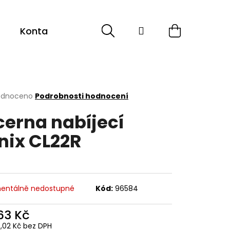
Hledat
Přihlášení
Nákupní
Kontakt
košík
rné
odnoceno
Podrobnosti hodnocení
cení
cerna nabíjecí
ktu
nix CL22R
ček.
entálně nedostupné
Kód:
96584
763 Kč
7,02 Kč bez DPH