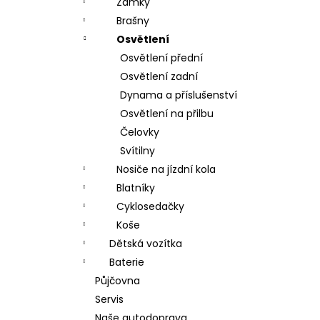
Zámky
Brašny
Osvětlení
Osvětlení přední
Osvětlení zadní
Dynama a příslušenství
Osvětlení na přilbu
Čelovky
Svítilny
Nosiče na jízdní kola
Blatníky
Cyklosedačky
Koše
Dětská vozítka
Baterie
Půjčovna
Servis
Naše autodoprava