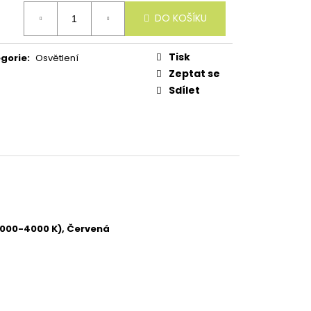
ná
DO KOŠÍKU
:
Tisk
gorie
:
Osvětlení
Zeptat se
Sdílet
(3000-4000 K), Červená