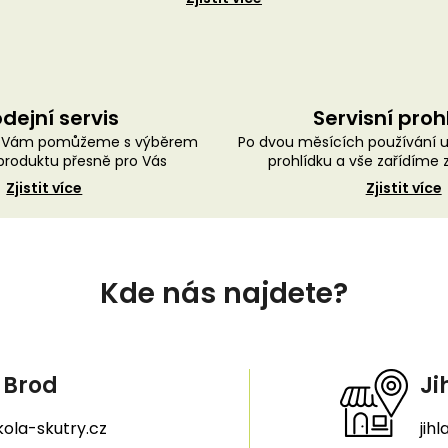
dejní servis
Servisní proh
ě Vám pomůžeme s výběrem
Po dvou měsících používání 
roduktu přesně pro Vás
prohlídku a vše zařídíme
Zjistit více
Zjistit více
Kde nás najdete?
 Brod
Ji
ola-skutry.cz
jih