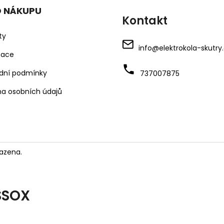
O NÁKUPU
Kontakt
ty
info
@
elektrokola-skutry
mace
dní podmínky
737007875
a osobních údajů
azena.
SSOX