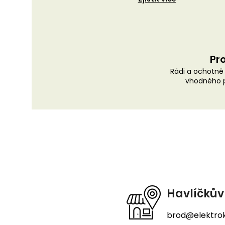
Pro
Rádi a ochotn
vhodného p
Z
á
p
a
t
Havlíčkův
í
brod@elektrok