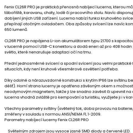
Fenix CL26R PRO je praktická přenosná nabíjecí lucerna, kterou můž
tábořiště, karavanu, chaty, lodě či pracovního stolu. Navíc disponuje
dobíjení jiných USB zařízení. Lucerna nabízí funkci kruhového svíce
přepínají otočným ovladačem. Oba způsoby svícení lze navíc ko
650 lumenů.
CL26R PRO je napájena Li-ion akumulátorem typu 21700 s kapacitou
v lucerně pomocí USB-C konektoru a dodá eneri až pro 408 hodin 
světlo, které nenarušuje adaptaci očí na tmu.
Přední jednosměrné svícení a spodní svícení jsou velmi praktické f
situacích, kdy není kruhové všesměrové osvětlení potřeba.
Díky odolné a nárazuvzdorné konstrukci s krytím IP66 lze svítilnu b
déšť). Horní strana lucerny je opatřena závěsným okem s možností
neodymovým magnetem, takže ji lze snadno zavěsit či upevnit na
lucerna vhodná zvláště pro kempování a turistiku, využijete ji i v kar
Všechny parametry svítilny (světelný tok, doba provozu na baterie
změřeny v souladu s normou ANSI/NEMA FL 1-2009.
Parametry nabíjecí lucerny Fenix CL26R PRO
Světelným zdrojem jsou vysoce jasné SMD diody a červené LED.