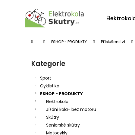
K
Přejít
na
o
obsah
Zpět
Zpět
Elektrokol
š
do
do
í
obchodu
obchodu
k
Domů
ESHOP - PRODUKTY
Příslušenství
P
o
Kategorie
Přeskočit
s
kategorie
t
Sport
r
Cyklistika
ESHOP - PRODUKTY
a
Elektrokola
n
Jízdní kola- bez motoru
n
Skútry
í
Seniorské skútry
p
Motocykly