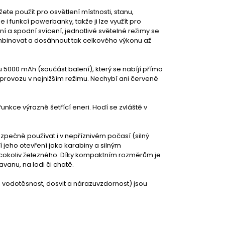
ete použít pro osvětlení místnosti, stanu,
 i funkcí powerbanky, takže ji lze využít pro
ní a spodní svícení, jednotlivé světelné režimy se
mbinovat a dosáhnout tak celkového výkonu až
 5000 mAh (součást balení), který se nabíjí přímo
provozu v nejnižším režimu. Nechybí ani červené
unkce výrazně šetřící eneri. Hodí se zvláště v
ezpečně používat i v nepříznivém počasí (silný
 jeho otevření jako karabiny a silným
 cokoliv železného. Díky kompaktním rozměrům je
avanu, na lodi či chatě.
, vodotěsnost, dosvit a nárazuvzdornost) jsou