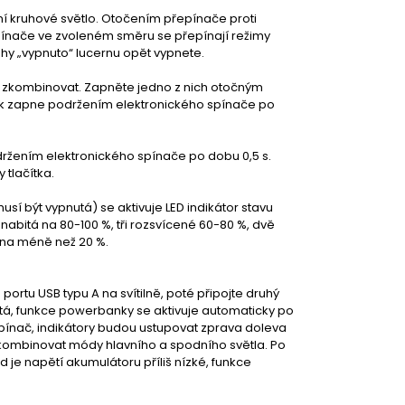
 kruhové světlo. Otočením přepínače proti
ínače ve zvoleném směru se přepínají režimy
hy „vypnuto“ lucernu opět vypnete.
ze zkombinovat. Zapněte jedno z nich otočným
k zapne podržením elektronického spínače po
održením elektronického spínače po dobu 0,5 s.
 tlačítka.
musí být vypnutá) se aktivuje LED indikátor stavu
 nabitá na 80-100 %, tři rozsvícené 60-80 %, dvě
á na méně než 20 %.
ortu USB typu A na svítilně, poté připojte druhý
tá, funkce powerbanky se aktivuje automaticky po
 spínač, indikátory budou ustupovat zprava doleva
i kombinovat módy hlavního a spodního světla. Po
 je napětí akumulátoru příliš nízké, funkce