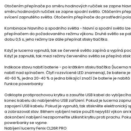
Otočením přepínače po směru hodinových ručiček se zapne hlavní
směru hodinových ručiček se zapne spodní světlo. Otáčením přep
svícení zapnutého světla. Otočením přepínače do prostřední polo
Kombinace hlavního a spodního světla - hlavní a spodní světlo l
přepínačem do požadovaného režimu výkonu. Druhé světlo se pa
dobu 0,5 s, jeho režimy lze dále přepínat stisky tlačítka.
Když je lucerna vypnutá, tak se červené světlo zapíná a vypíná p
Když je zapnuté, tak mezi režimy červeného světla se přepíná stisky
Indikace stavu nabití baterie - po krátkém stisku tlačítka (lucerna 
nabití nad spínačem. Čtyři rozsvícené LED znamenají, že baterie je
40-60 %, jedna 20-40 % a jedna blikající značí že baterie je nabit
Funkce powerbanky
Odklopte protiprachovou krytku a zasuňte USB kabel do vybíjecího p
konec kabelu do nabíjeného USB zařízení. Pokud je lucerna zapnu
zapojení USB kabelu. Pokud je vypnutá, tak stiskněte elektronický
a zobrazovat stav. Během vybíjení nelze použít nejvyšší výkon an
dokončení nabíjení nezapomeňte utěsnit krytku proti prachu. Pokud
powerbanky se vypne.
Nabíjení lucerny Fenix CL26R PRO