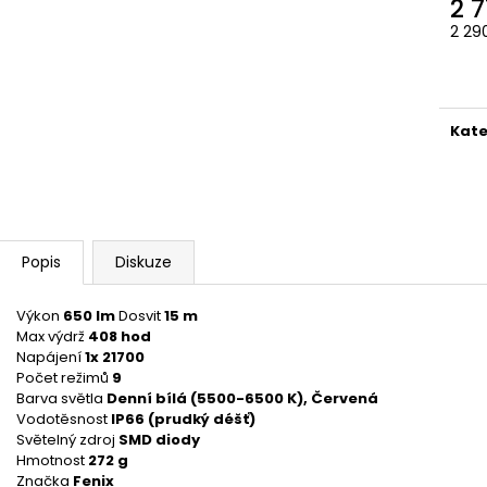
2 7
2 29
Měr
cena
Kate
Popis
Diskuze
Výkon
650 lm
Dosvit
15 m
Max výdrž
408 hod
Napájení
1x 21700
Počet režimů
9
Barva světla
Denní bílá (5500-6500 K), Červená
Vodotěsnost
IP66 (prudký déšť)
Světelný zdroj
SMD diody
Hmotnost
272 g
Značka
Fenix