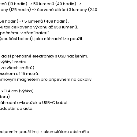
nů (13 hodin) -> 50 lumenů (40 hodin) ->
eny (125 hodin) -> červené blikání 3 lumeny (240
58 hodin) -> 5 lumenů (408 hodin) .
 tak celkového výkonu až 650 lumenů.
pačnému vložení baterií.
oučást balení), jako náhradní lze použít
alší přenosné elektroniky s USB nabíjením.
ýšky 1 metru.
 ze všech směrů).
osahem až 15 metrů.
dymovým magnetem pro připevnění na cokoliv
 11,4 cm (výška).
oru).
náhradní o-kroužek a USB-C kabel.
 adaptér do auta.
ed prvním použitím ji z akumulátoru odstraňte.