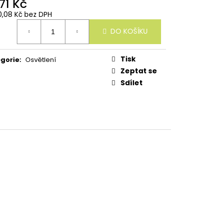
71 Kč
0,08 Kč bez DPH
ná
DO KOŠÍKU
:
Tisk
gorie
:
Osvětlení
Zeptat se
Sdílet