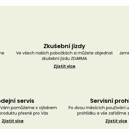
Zkušební jízdy
me
Ve všech našich pobočkách si můžete objednat
Jsme
zkušební jízdu ZDARMA
Zjistit více
dejní servis
Servisní proh
ě Vám pomůžeme s výběrem
Po dvou měsících používání 
roduktu přesně pro Vás
prohlídku a vše zařídíme
Zjistit více
Zjistit více