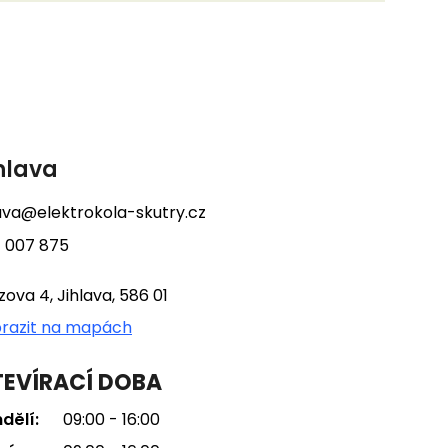
hlava
lava@elektrokola-skutry.cz
 007 875
tzova 4, Jihlava, 586 01
razit na mapách
EVÍRACÍ DOBA
dělí:
09:00 - 16:00