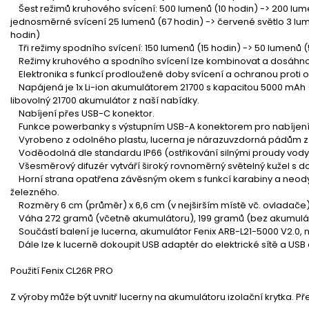
Šest režimů kruhového svícení: 500 lumenů (10 hodin) -> 200 lume
jednosměrné svícení 25 lumenů (67 hodin) -> červené světlo 3 lum
hodin)
Tři režimy spodního svícení: 150 lumenů (15 hodin) -> 50 lumenů (
Režimy kruhového a spodního svícení lze kombinovat a dosáhnou
Elektronika s funkcí prodloužené doby svícení a ochranou proti o
Napájená je 1x Li-ion akumulátorem 21700 s kapacitou 5000 mAh (s
libovolný 21700 akumulátor z naší nabídky.
Nabíjení přes USB-C konektor.
Funkce powerbanky s výstupním USB-A konektorem pro nabíjení d
Vyrobeno z odolného plastu, lucerna je nárazuvzdorná pádům z v
Voděodolná dle standardu IP66 (ostřikování silnými proudy vody
Všesměrový difuzér vytváří široký rovnoměrný světelný kužel s d
Horní strana opatřena závěsným okem s funkcí karabiny a neo
železného.
Rozměry 6 cm (průměr) x 6,6 cm (v nejširším místě vč. ovladače) x
Váha 272 gramů (včetně akumulátoru), 199 gramů (bez akumulát
Součástí balení je lucerna, akumulátor Fenix ARB-L21-5000 V2.0, 
Dále lze k lucerně dokoupit USB adaptér do elektrické sítě a USB
Použití Fenix CL26R PRO
Z výroby může být uvnitř lucerny na akumulátoru izolační krytka. Př