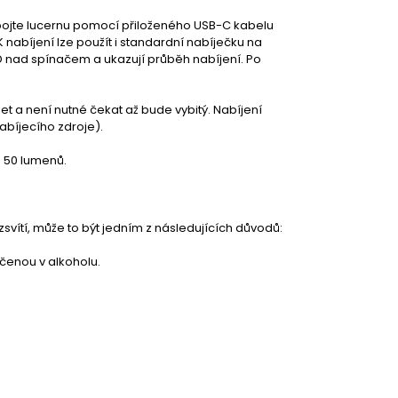
ipojte lucernu pomocí přiloženého USB-C kabelu
nabíjení lze použít i standardní nabíječku na
ED nad spínačem a ukazují průběh nabíjení. Po
t a není nutné čekat až bude vybitý. Nabíjení
abíjecího zdroje).
 50 lumenů.
zsvítí, může to být jedním z následujících důvodů:
čenou v alkoholu.