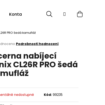
Hledat
Přihlášení
Nákupní
Kontakt
Sport
Cyklistika
ESHOP -
košík
CL26R PRO šedá kamufláž
rné
odnoceno
Podrobnosti hodnocení
cení
cerna nabíjecí
ktu
nix CL26R PRO šedá
mufláž
ček.
entálně nedostupné
Kód:
99235