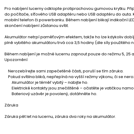
Pro nabíjení lucerny odklopte protiprachovou gumovou krytku. Př
do počítače, síťového USB adaptéru nebo USB adaptéru do auta. K 
mobilní telefon či powerbanku. Během nabíjení blikají indikační L
skončení nabíjení zůstanou svítit.
Akumulátor netrpí paměťovým efektem, takže ho lze kdykoliv dobíje
plně vybitého akumulátoru trvá cca 3,5 hodiny (dle síly použitého n
Během nabíjení je možné lucernu zapnout pouze do režimu 5, 25 a
Upozornění
Nerozebírejte sami zapečetěné části, poruší se tím záruka.
Pokud svítilna bliká, nepřepíná na vyšší režimy výkonu, či se nero
Akumulátor je téměř vybitý – nabijte ho.
Elektrické kontakty jsou znečištěné – očistěte je vatičkou namo
Bateriový uzávěr je povolený, dotáhněte ho.
Záruka
Záruka pět let na lucernu, záruka dva roky na akumulátor.