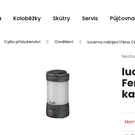
a
Koloběžky
Skútry
Servis
Půjčovna
Co potřebujete najít?
Cyklo příslušenství
Osvětlení
lucerna nabíjecí Fenix 
Průmě
Neoh
HLEDAT
hodno
lu
produ
je
Fe
0,0
z
Doporučujeme
ka
5
hvězdi
Mom