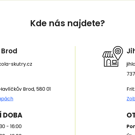
Kde nás najdete?
 Brod
Ji
ola-skutry.cz
jih
737
Havlíčkův Brod, 580 01
Fri
apách
Zob
Í DOBA
OT
30 - 16:00
Pon