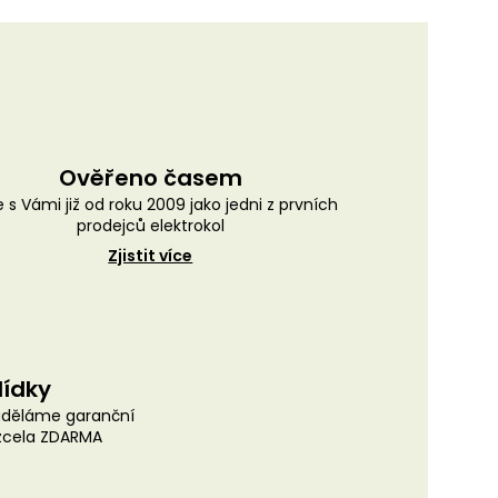
Ověřeno časem
 s Vámi již od roku 2009 jako jedni z prvních
prodejců elektrokol
Zjistit více
lídky
uděláme garanční
 zcela ZDARMA