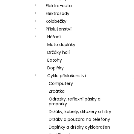
a
Elektro-auta
n
Elektrosady
Koloběžky
e
Příslušenství
l
Nářadí
Moto doplňky
Držáky holí
Batohy
Doplňky
Cyklo příslušenství
Computery
Zrcátka
Odrazky, reflexní pásky a
praporky
Držáky, kabely, difuzery a filtry
Držáky a pouzdra na telefony
Doplňky a držáky cyklobrašen