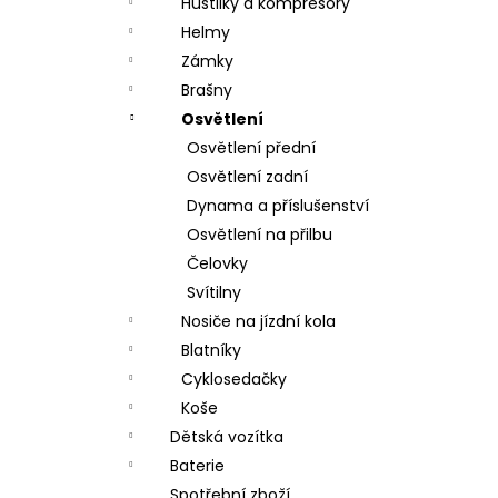
Hustilky a kompresory
Helmy
Zámky
Brašny
Osvětlení
Osvětlení přední
Osvětlení zadní
Dynama a příslušenství
Osvětlení na přilbu
Čelovky
Svítilny
Nosiče na jízdní kola
Blatníky
Cyklosedačky
Koše
Dětská vozítka
Baterie
Spotřební zboží