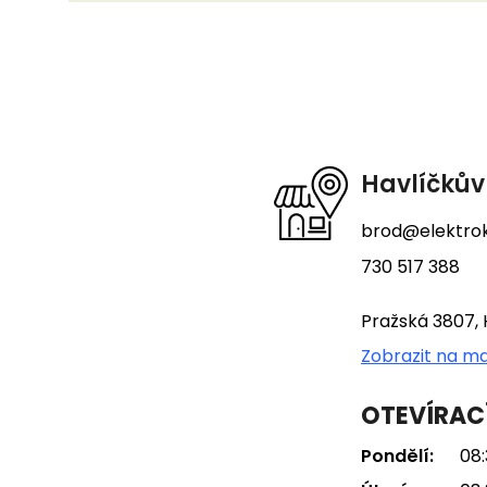
Z
á
p
a
t
Havlíčkův
í
brod@elektrok
730 517 388
Pražská 3807, 
Zobrazit na m
OTEVÍRAC
Pondělí:
08: