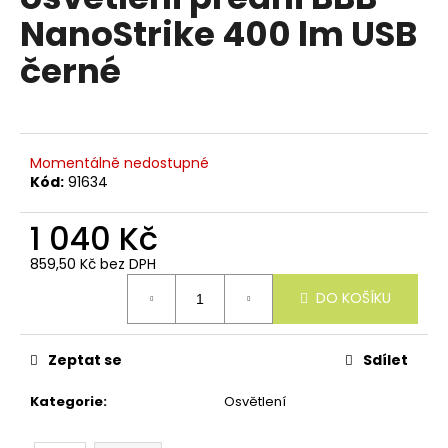
e
je
NanoStrike 400 lm USB
n
0,0
z
a
černé
5
j
hvězdiček.
í
t
?
Momentálně nedostupné
Kód:
91634
1 040 Kč
859,50 Kč bez DPH
HLEDAT
Měrná
DO KOŠÍKU
cena:
D
Zeptat se
Sdílet
o
p
Kategorie
:
Osvětlení
o
r