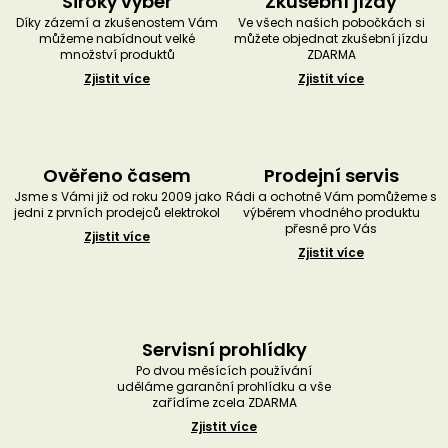
Široký výběr
Zkušební jízdy
Díky zázemí a zkušenostem Vám
Ve všech našich pobočkách si
můžeme nabídnout velké
můžete objednat zkušební jízdu
množství produktů
ZDARMA
Zjistit více
Zjistit více
Ověřeno časem
Prodejní servis
Jsme s Vámi již od roku 2009 jako
Rádi a ochotně Vám pomůžeme s
jedni z prvních prodejců elektrokol
výběrem vhodného produktu
přesně pro Vás
Zjistit více
Zjistit více
Servisní prohlídky
Po dvou měsících používání
uděláme garanční prohlídku a vše
zařídíme zcela ZDARMA
Zjistit více