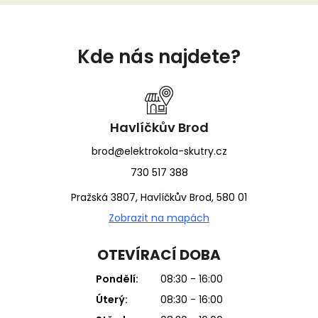
Z
á
Kde nás najdete?
p
a
t
í
Havlíčkův Brod
brod@elektrokola-skutry.cz
730 517 388
Pražská 3807, Havlíčkův Brod, 580 01
Zobrazit na mapách
OTEVÍRACÍ DOBA
Pondělí:
08:30 - 16:00
Úterý:
08:30 - 16:00