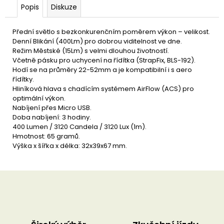
u
Popis
Diskuze
č
u
j
Přední světlo s bezkonkurenčním poměrem výkon – velikost.
e
Denní Blikání (400Lm) pro dobrou viditelnost ve dne.
m
Režim Městské (15Lm) s velmi dlouhou životností.
e
Včetně pásku pro uchycení na řídítka (StrapFix, BLS-192).
Hodí se na průměry 22-52mm a je kompatibilní i s aero
řídítky.
Hliníková hlava s chadícím systémem AirFlow (ACS) pro
optimální výkon.
Nabíjení přes Micro USB.
Doba nabíjení: 3 hodiny.
400 Lumen / 3120 Candela / 3120 Lux (1m).
Hmotnost: 65 gramů.
Výška x šířka x délka: 32x39x67 mm.