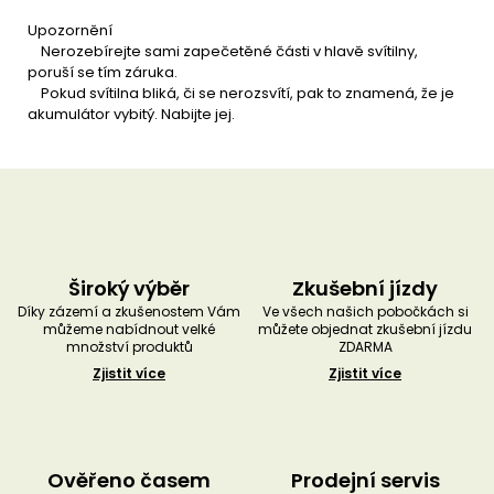
Upozornění
Nerozebírejte sami zapečetěné části v hlavě svítilny,
poruší se tím záruka.
Pokud svítilna bliká, či se nerozsvítí, pak to znamená, že je
akumulátor vybitý. Nabijte jej.
Široký výběr
Zkušební jízdy
Díky zázemí a zkušenostem Vám
Ve všech našich pobočkách si
můžeme nabídnout velké
můžete objednat zkušební jízdu
množství produktů
ZDARMA
Zjistit více
Zjistit více
Ověřeno časem
Prodejní servis