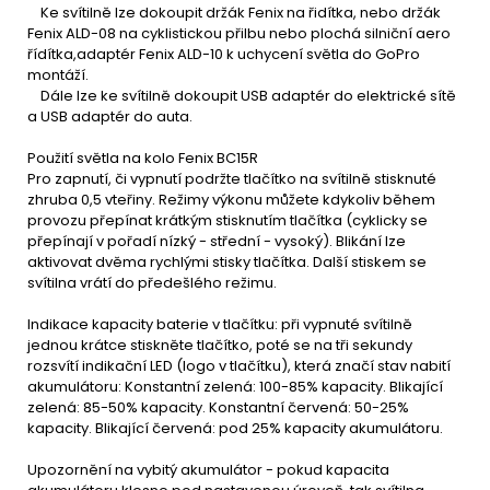
Ke svítilně lze dokoupit držák Fenix na řidítka, nebo držák
Fenix ALD-08 na cyklistickou přilbu nebo plochá silniční aero
řídítka,adaptér Fenix ALD-10 k uchycení světla do GoPro
montáží.
Dále lze ke svítilně dokoupit USB adaptér do elektrické sítě
a USB adaptér do auta.
Použití světla na kolo Fenix BC15R
Pro zapnutí, či vypnutí podržte tlačítko na svítilně stisknuté
zhruba 0,5 vteřiny. Režimy výkonu můžete kdykoliv během
provozu přepínat krátkým stisknutím tlačítka (cyklicky se
přepínají v pořadí nízký - střední - vysoký). Blikání lze
aktivovat dvěma rychlými stisky tlačítka. Další stiskem se
svítilna vrátí do předešlého režimu.
Indikace kapacity baterie v tlačítku: při vypnuté svítilně
jednou krátce stiskněte tlačítko, poté se na tři sekundy
rozsvítí indikační LED (logo v tlačítku), která značí stav nabití
akumulátoru: Konstantní zelená: 100-85% kapacity. Blikající
zelená: 85-50% kapacity. Konstantní červená: 50-25%
kapacity. Blikající červená: pod 25% kapacity akumulátoru.
Upozornění na vybitý akumulátor - pokud kapacita