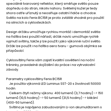
speciálně tvarovaný reflektor, který směřuje světlo pouze
dopředu a do stran, nikoliv nahoru. Světelný kužel je tedy
shora ostře uříznutý a neoslňuje ostatní řidiče a chodce.
Světlo na kolo Fenix BC15R je proto zvláště vhodné pro použití
na silnicích a cyklostezkách.
Design držáku umožňuje rychlou montáž i demontáž světla
na řidítka bez použití nářadí, držák navíc umožňuje rychlé
vyjmutí svítilny, takže ji lze použít i jako výkonné ruční světlo.
Držák lze použít i na řidítka aero tvaru - gumová objímka se
přizpůsobí.
Cyklosvítilny Fenix vám zajistí kvalitní osvětlení na noční
tréninky, pravidelné dojíždění do práce i na vytrvalostní
závody.
Parametry cyklosvítilny Fenix BC15R
Je použita výkonná LED Luminus SST-20 s životností 50000
hodin.
Celkem čtyři režimy výkonu: 400 lumenů (3,7 hodiny) -> 150
lumenů (10,5 hodiny) -> 50 lumenů (31,5 hodiny) -> blikání
(400-50 lumenů).
Svítilna je napájena zabudovaným Li-ion akumulátorem s