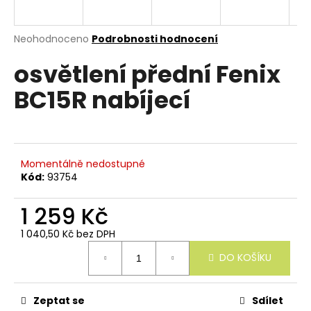
e
n
a
Průměrné
Neohodnoceno
Podrobnosti hodnocení
hodnocení
j
osvětlení přední Fenix
produktu
í
je
BC15R nabíjecí
0,0
t
z
?
5
hvězdiček.
Momentálně nedostupné
Kód:
93754
HLEDAT
1 259 Kč
1 040,50 Kč bez DPH
Měrná
D
DO KOŠÍKU
cena:
o
p
o
r
Zeptat se
Sdílet