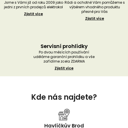
Jsme s Vámi již od roku 2009 jako
Rádi a ochotně Vám pomůžeme s
jedni z prvních prodejců elektrokol
výběrem vhodného produktu
přesně pro Vás
Zjistit více
Zjistit více
Servisní prohlídky
Po dvou měsících používání
uděláme garanční prohlídku a vše
zařídíme zcela ZDARMA
Zjistit více
Z
á
Kde nás najdete?
p
a
t
í
Havlíčkův Brod