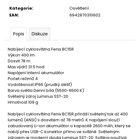
u
č
Kategorie
:
Osvětlení
u
EAN
:
6942870310602
j
e
m
Popis
Diskuze
e
Nabíjecí cyklosvítilna Fenix BC15R
Výkon 400 lm
Dosvit 78 m
Max výdrž 31.5 hod
Napájení Interní akumulátor
Počet režimů 4
Vodotěsnost IP66 (prudký déšť)
Barva světla Denní bílá (5500-6500 K)
Světelný zdroj Luminus SST-20
Hmotnost 109 g
Nabíjecí cyklosvítilna Fenix BC15R přináší světelný tok až 400
lumenů (ANSI) s dosvitem až 78 metrů. K napájení slouží
zabudovaný Li-ion akumulátor o kapacitě 2600 mAh, který se
nabíjí přes USB-C konektor přímo ve svítilně. Světelným
zdrojem je moderní dioda Luminus SST-20. Svítilna používá