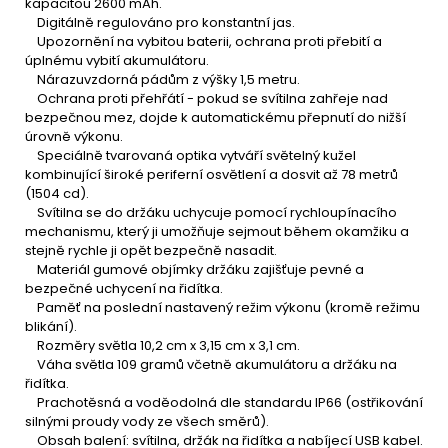
kapacitou 2600 mAh.
Digitálně regulováno pro konstantní jas.
Upozornění na vybitou baterii, ochrana proti přebití a
úplnému vybití akumulátoru.
Nárazuvzdorná pádům z výšky 1,5 metru.
Ochrana proti přehřátí - pokud se svítilna zahřeje nad
bezpečnou mez, dojde k automatickému přepnutí do nižší
úrovně výkonu.
Speciálně tvarovaná optika vytváří světelný kužel
kombinující široké periferní osvětlení a dosvit až 78 metrů
(1504 cd).
Svítilna se do držáku uchycuje pomocí rychloupínacího
mechanismu, který ji umožňuje sejmout během okamžiku a
stejně rychle ji opět bezpečně nasadit.
Materiál gumové objímky držáku zajišťuje pevné a
bezpečné uchycení na řidítka.
Paměť na poslední nastavený režim výkonu (kromě režimu
blikání).
Rozměry světla 10,2 cm x 3,15 cm x 3,1 cm.
Váha světla 109 gramů včetně akumulátoru a držáku na
řidítka.
Prachotěsná a voděodolná dle standardu IP66 (ostřikování
silnými proudy vody ze všech směrů).
Obsah balení: svítilna, držák na řidítka a nabíjecí USB kabel.