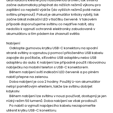
akumulátoru klesne pod nastavenou úroveň, tak svítilna
začne automaticky přepínat do nižších režimů výkonu pro
zajištění co nejdelší výdrže (do vyšších režimů poté nelze
svítilnu přepnout). Pokud je akumulátor kriticky vybitý, tak
začne blikat indikační LED v tlačítku červeně. V takovém
případě doporučujeme svítilnu co nejdříve nabít, aby
nedošlo k vypnutí ochranné elektroniky zabudované v
akumulátoru a tím pádem ke zhasnutí světla.
Nabíjení
Odklopte gumovou krytku USB-C konektoru na spodní
straně svítilny a vypnutou ji pomocí přiloženého USB kabelu
zapojte do počítače, síťového USB adaptéru nebo USB
adaptéru do auta. K nabíjení lze případně použít i libovolnou
nabíječku na mobilní telefon s USB-C konektorem.
Během nabíjení svítí indikační LED červeně a po plném
nabití přepne na zelenou.
Doba nabíjení je cca 2 hodiny. Použitý Li-ion akumulátor
netrpí paměťovým efektem, takže lze svítilnu dobíjet
kdykoliv.
Během nabíjení lze svítilnu v nouzi používat, dostupný je jen
nízký režim 50 lumenů. Doba nabíjení se však prodlouží.
Po nabití a vyjmutí napájecího kabelu nezapomeňte
utěsnit krytku USB-C konektoru.