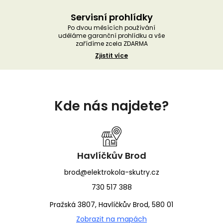
Servisní prohlídky
Po dvou měsících používání
uděláme garanční prohlídku a vše
zařídíme zcela ZDARMA
Zjistit více
Z
á
Kde nás najdete?
p
a
t
í
Havlíčkův Brod
brod@elektrokola-skutry.cz
730 517 388
Pražská 3807, Havlíčkův Brod, 580 01
Zobrazit na mapách