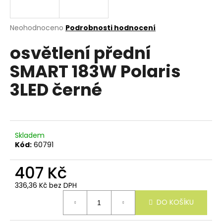
e
n
a
Průměrné
Neohodnoceno
Podrobnosti hodnocení
hodnocení
j
osvětlení přední
produktu
í
je
SMART 183W Polaris
0,0
t
z
?
3LED černé
5
hvězdiček.
Skladem
HLEDAT
Kód:
60791
407 Kč
D
336,36 Kč bez DPH
o
Měrná
p
DO KOŠÍKU
cena:
o
r