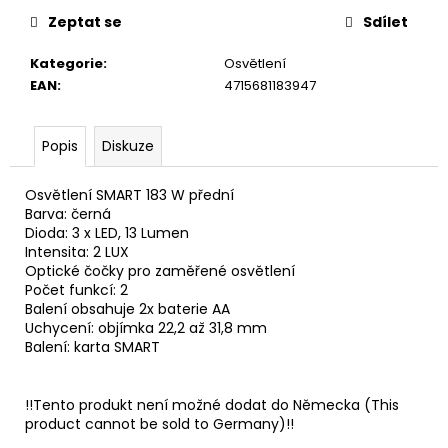
u
č
Zeptat se
Sdílet
u
j
Kategorie
:
Osvětlení
e
EAN
:
4715681183947
m
e
Popis
Diskuze
Osvětlení SMART 183 W přední
Barva: černá
Dioda: 3 x LED, 13 Lumen
Intensita: 2 LUX
Optické čočky pro zaměřené osvětlení
Počet funkcí: 2
Balení obsahuje 2x baterie AA
Uchycení: objímka 22,2 až 31,8 mm
Balení: karta SMART
!!Tento produkt není možné dodat do Německa (This
product cannot be sold to Germany)!!