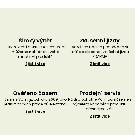
Široký výběr
Zkušební jízdy
Díky zázemí a zkušenostem Vám
Ve všech našich pobočkách si
můžeme nabídnout velké
můžete objednat zkušební jízdu
množství produktů
ZDARMA
Zjistit více
Zjistit více
Ověřeno časem
Prodejní servis
Jsme s Vámi již od roku 2009 jako
Rádi a ochotně Vám pomůžeme s
jedni z prvních prodejců elektrokol
výběrem vhodného produktu
přesně pro Vás
Zjistit více
Zjistit více