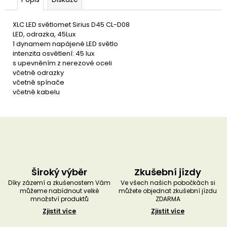
u
č
u
XLC LED světlomet Sirius D45 CL-D08
j
LED, odrazka, 45Lux
e
1 dynamem napájené LED světlo
m
intenzita osvětlení: 45 lux
e
s upevněním z nerezové oceli
včetně odrazky
včetně spínače
včetně kabelu
Široký výběr
Zkušební jízdy
Díky zázemí a zkušenostem Vám
Ve všech našich pobočkách si
můžeme nabídnout velké
můžete objednat zkušební jízdu
množství produktů
ZDARMA
Zjistit více
Zjistit více