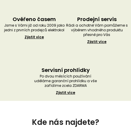
Ověřeno časem
Prodejní servis
Jsme s Vámi již od roku 2009 jako
Rádi a ochotně Vám pomůžeme s
jedni z prvních prodejců elektrokol
výběrem vhodného produktu
přesně pro Vás
Zjistit více
Zjistit více
Servisní prohlídky
Po dvou měsících používání
uděláme garanční prohlídku a vše
zařídíme zcela ZDARMA
Zjistit více
Z
á
Kde nás najdete?
p