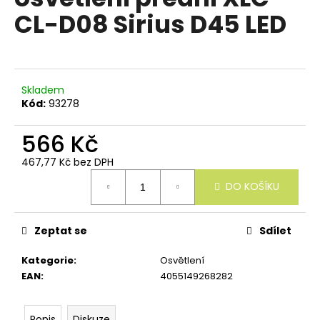
e
je
CL-D08 Sirius D45 LED
n
0,0
z
a
5
j
hvězdiček.
í
Skladem
t
Kód:
93278
?
566 Kč
467,77 Kč bez DPH
Měrná
DO KOŠÍKU
cena:
HLEDAT
Zeptat se
Sdílet
D
Kategorie
:
Osvětlení
o
EAN
:
4055149268282
p
o
r
Popis
Diskuze