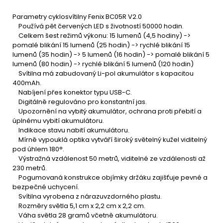
Parametry cyklosvítilny Fenix BC05R V2.0
Používá pět červených LED s životností 50000 hodin.
Celkem šest režimů výkonu: 15 lumenů (4,5 hodiny) ->
pomalé blikání 15 lumenů (25 hodin) -> rychlé blikání 15
lumenů (35 hodin) -> 5 lumenů (16 hodin) -> pomalé blikání 5
lumenů (80 hodin) -> rychlé blikání 5 lumenů (120 hodin)
Svítilna má zabudovaný Li-pol akumulátor s kapacitou
400mAh.
Nabíjení přes konektor typu USB-C.
Digitálně regulováno pro konstantní jas.
Upozornění na vybitý akumulátor, ochrana proti přebití a
úplnému vybití akumulátoru.
Indikace stavu nabití akumulátoru.
Mírně vypouklá optika vytváří široký světelný kužel viditelný
pod úhlem 180°.
Výstražná vzdálenost 50 metrů, viditelné ze vzdálenosti až
230 metrů.
Pogumovaná konstrukce objímky držáku zajišťuje pevné a
bezpečné uchycení.
Svítilna vyrobena z nárazuvzdorného plastu.
Rozměry světla 5,1 cm x 2,2 cm x 2,2 cm.
Váha světla 28 gramů včetně akumulátoru.