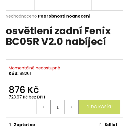
e
n
a
Průměrné
Neohodnoceno
Podrobnosti hodnocení
hodnocení
j
osvětlení zadní Fenix
produktu
í
je
BC05R V2.0 nabíjecí
0,0
t
z
?
5
hvězdiček.
Momentálně nedostupné
Kód:
88261
HLEDAT
876 Kč
723,97 Kč bez DPH
Měrná
D
DO KOŠÍKU
cena:
o
p
o
r
Zeptat se
Sdílet