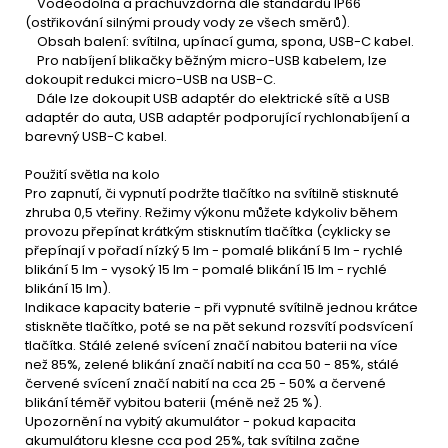
Voděodolná a prachuvzdorná dle standardu IP66
(ostřikování silnými proudy vody ze všech směrů).
Obsah balení: svítilna, upínací guma, spona, USB-C kabel.
Pro nabíjení blikačky běžným micro-USB kabelem, lze
dokoupit redukci micro-USB na USB-C.
Dále lze dokoupit USB adaptér do elektrické sítě a USB
adaptér do auta, USB adaptér podporující rychlonabíjení a
barevný USB-C kabel.
Použití světla na kolo
Pro zapnutí, či vypnutí podržte tlačítko na svítilně stisknuté
zhruba 0,5 vteřiny. Režimy výkonu můžete kdykoliv během
provozu přepínat krátkým stisknutím tlačítka (cyklicky se
přepínají v pořadí nízký 5 lm - pomalé blikání 5 lm - rychlé
blikání 5 lm - vysoký 15 lm - pomalé blikání 15 lm - rychlé
blikání 15 lm).
Indikace kapacity baterie - při vypnuté svítilně jednou krátce
stiskněte tlačítko, poté se na pět sekund rozsvítí podsvícení
tlačítka. Stálé zelené svícení značí nabitou baterii na více
než 85%, zelené blikání značí nabití na cca 50 - 85%, stálé
červené svícení značí nabití na cca 25 - 50% a červené
blikání téměř vybitou baterii (méně než 25 %).
Upozornění na vybitý akumulátor - pokud kapacita
akumulátoru klesne cca pod 25%, tak svítilna začne