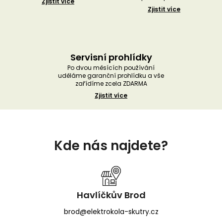
Zjistit více
Zjistit více
Servisní prohlídky
Po dvou měsících používání
uděláme garanční prohlídku a vše
zařídíme zcela ZDARMA
Zjistit více
Z
á
Kde nás najdete?
p
a
t
í
Havlíčkův Brod
brod@elektrokola-skutry.cz