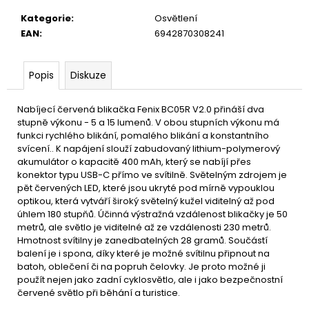
u
č
Kategorie
:
Osvětlení
u
EAN
:
6942870308241
j
e
m
Popis
Diskuze
e
Nabíjecí červená blikačka Fenix BC05R V2.0 přináší dva
stupně výkonu - 5 a 15 lumenů. V obou stupních výkonu má
funkci rychlého blikání, pomalého blikání a konstantního
svícení.. K napájení slouží zabudovaný lithium-polymerový
akumulátor o kapacitě 400 mAh, který se nabíjí přes
konektor typu USB-C přímo ve svítilně. Světelným zdrojem je
pět červených LED, které jsou ukryté pod mírně vypouklou
optikou, která vytváří široký světelný kužel viditelný až pod
úhlem 180 stupňů. Účinná výstražná vzdálenost blikačky je 50
metrů, ale světlo je viditelné až ze vzdálenosti 230 metrů.
Hmotnost svítilny je zanedbatelných 28 gramů. Součástí
balení je i spona, díky které je možné svítilnu připnout na
batoh, oblečení či na popruh čelovky. Je proto možné ji
použít nejen jako zadní cyklosvětlo, ale i jako bezpečnostní
červené světlo při běhání a turistice.