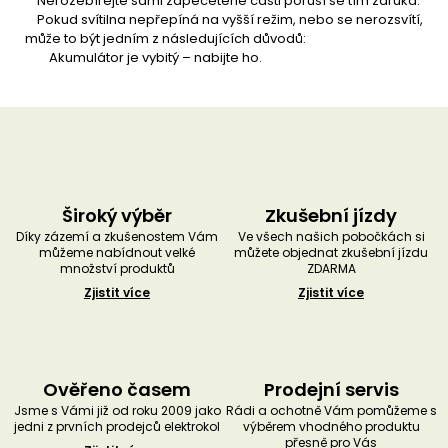
Nerozebírejte sami zapečetěné části poruší se tím záruka.
Pokud svítilna nepřepíná na vyšší režim, nebo se nerozsvítí,
může to být jedním z následujících důvodů:
Akumulátor je vybitý – nabijte ho.
Široký výběr
Zkušební jízdy
Díky zázemí a zkušenostem Vám
Ve všech našich pobočkách si
můžeme nabídnout velké
můžete objednat zkušební jízdu
množství produktů
ZDARMA
Zjistit více
Zjistit více
Ověřeno časem
Prodejní servis
Jsme s Vámi již od roku 2009 jako
Rádi a ochotně Vám pomůžeme s
jedni z prvních prodejců elektrokol
výběrem vhodného produktu
přesně pro Vás