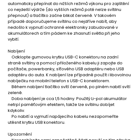
automaticky přepínat do nižších režimů výkonu pro zajištění
co nejdelší výdrže (do vyšších režimů poté nelze svítilnu
přepnout) a tlačítko začne blikat červeně. V takovém
případě doporučujeme svítilnu co nejdříve nabít, aby
nedošlo k vypnutí ochranné elektroniky zabudované v
akumulátorech a tím pádem ke zhasnutí světla při jeho
vybití.
Nabíjení
Odklopte gumovou krytku USB-C konektoru na zadní
straně svítilny a pomocí přiloženého kabelu ji zapojte do
počítače, powerbanky, síťového USB adaptéru nebo USB
adaptéru do auta. K nabíjení lze případně použít i libovolnou
nabíječku na mobilní telefon s USB-C konektorem.
Během nabíjení tlačítko svítí červeně, po plném nabití svítí
zeleně.
Doba nabíjení je cca 1,5 hodiny. Použitý Li-pol akumulátor
netrpí paměťovým efektem, takže lze svítilnu dobíjet
kdykoliv.
Po nabití a vyjmutí napájecího kabelu nezapomeňte
utěsnit krytku USB konektoru.
Upozornění