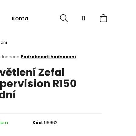
Hledat
Přihlášení
Nákupní
Kontakt
košík
adní
rné
odnoceno
Podrobnosti hodnocení
cení
větlení Zefal
ktu
pervision R150
dní
ček.
adem
Kód:
96662