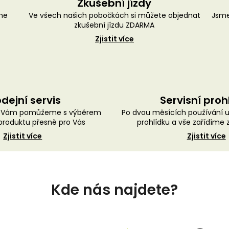
Zkušební jízdy
me
Ve všech našich pobočkách si můžete objednat
Jsme
zkušební jízdu ZDARMA
Zjistit více
dejní servis
Servisní proh
ě Vám pomůžeme s výběrem
Po dvou měsících používání 
roduktu přesně pro Vás
prohlídku a vše zařídíme
Zjistit více
Zjistit více
Kde nás najdete?