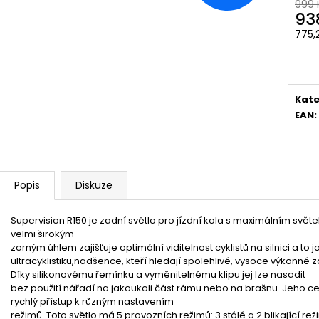
999 
93
775,
Měr
cena
Kate
EAN
:
Popis
Diskuze
Supervision R150 je zadní světlo pro jízdní kola s maximálním svě
velmi širokým
zorným úhlem zajišťuje optimální viditelnost cyklistů na silnici a to j
ultracyklistiku,nadšence, kteří hledají spolehlivé, vysoce výkonné z
Díky silikonovému řemínku a vyměnitelnému klipu jej lze nasadit
bez použití nářadí na jakoukoli část rámu nebo na brašnu. Jeho ce
rychlý přístup k různým nastavením
režimů. Toto světlo má 5 provozních režimů: 3 stálé a 2 blikající rež