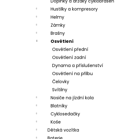
Doplňky a držáky cyklobrašen
Hustilky a kompresory
Helmy
Zámky
Brašny
Osvětlení
Osvětlení přední
Osvětlení zadní
Dynama a příslušenství
Osvětlení na přilbu
Čelovky
Svítilny
Nosiče na jízdní kola
Blatníky
Cyklosedačky
Koše
Dětská vozítka
Baterie