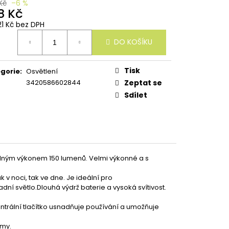
Kč
–6 %
8 Kč
21 Kč bez DPH
ná
DO KOŠÍKU
:
Tisk
gorie
:
Osvětlení
3420586602844
Zeptat se
Sdílet
telným výkonem 150 lumenů. Velmi výkonné a s
ak v noci, tak ve dne. Je ideální pro
adní světlo.Dlouhá výdrž baterie a vysoká svítivost.
ntrální tlačítko usnadňuje používání a umožňuje
imy.