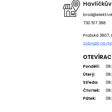
t
Havlíčkův
í
brod@elektrok
730 517 388
Pražská 3807, 
Zobrazit na m
OTEVÍRAC
Pondělí:
08:
Úterý:
08:
Středa:
08:
Čtvrtek:
08:
Pátek:
08: