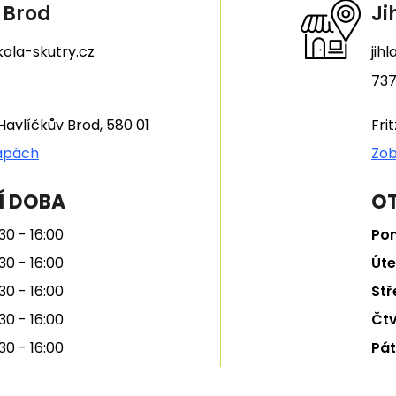
 Brod
Ji
ola-skutry.cz
jih
737
Havlíčkův Brod, 580 01
Fri
apách
Zob
Í DOBA
OT
30 - 16:00
Pon
30 - 16:00
Úte
30 - 16:00
Stř
30 - 16:00
Čtv
30 - 16:00
Pát