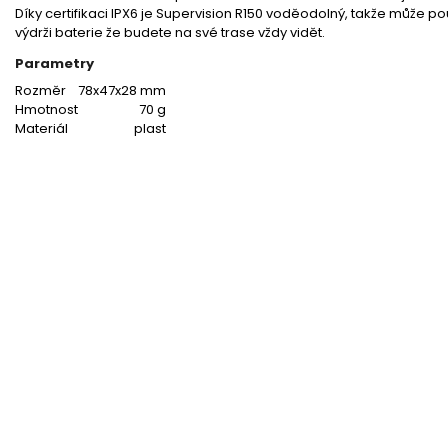
Díky certifikaci IPX6 je Supervision R150 voděodolný, takže může p
výdrži baterie že budete na své trase vždy vidět.
Parametry
Rozměr
78x47x28 mm
Hmotnost
70 g
Materiál
plast