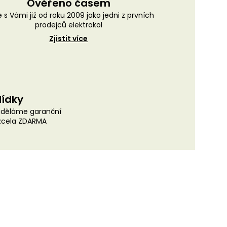
Ověřeno časem
 s Vámi již od roku 2009 jako jedni z prvních
prodejců elektrokol
Zjistit více
lídky
uděláme garanční
 zcela ZDARMA