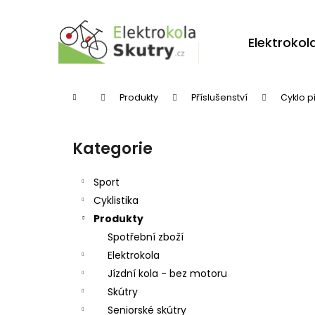
K
Přejít
na
o
obsah
Zpět
Zpět
Elektrokol
š
do
do
í
obchodu
obchodu
k
Domů
Produkty
Příslušenství
Cyklo p
P
o
Kategorie
Přeskočit
s
kategorie
t
Sport
r
Cyklistika
Produkty
a
Spotřební zboží
n
Elektrokola
n
Jízdní kola - bez motoru
í
Skútry
p
Seniorské skútry