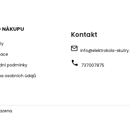
O NÁKUPU
Kontakt
ty
info
@
elektrokola-skutry
mace
dní podmínky
737007875
a osobních údajů
azena.