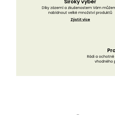
Široký výběr
Díky zázemí a zkušenostem Vám může
nabídnout velké množství produktů
Zjistit více
Pro
Rádi a ochotn
vhodného p
Z
á
p
a