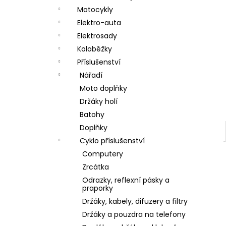
a
Motocykly
n
Elektro-auta
Elektrosady
e
Koloběžky
l
Příslušenství
Nářadí
Moto doplňky
Držáky holí
Batohy
Doplňky
Cyklo příslušenství
Computery
Zrcátka
Odrazky, reflexní pásky a
praporky
Držáky, kabely, difuzery a filtry
Držáky a pouzdra na telefony