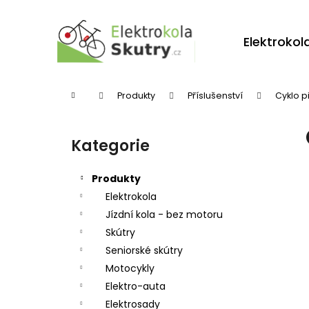
K
Přejít
na
o
obsah
Zpět
Zpět
Elektrokol
š
do
do
í
obchodu
obchodu
k
Domů
Produkty
Příslušenství
Cyklo p
P
o
Kategorie
Přeskočit
s
kategorie
t
Produkty
r
Elektrokola
Jízdní kola - bez motoru
a
Skútry
n
Seniorské skútry
n
Motocykly
í
Elektro-auta
p
Elektrosady