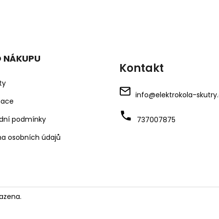
O NÁKUPU
Kontakt
ty
info
@
elektrokola-skutry
mace
dní podmínky
737007875
a osobních údajů
azena.