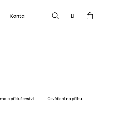
Hledat
Přihlášení
Nákupní
Kontakt
košík
ma a příslušenství
Osvětlení na přilbu