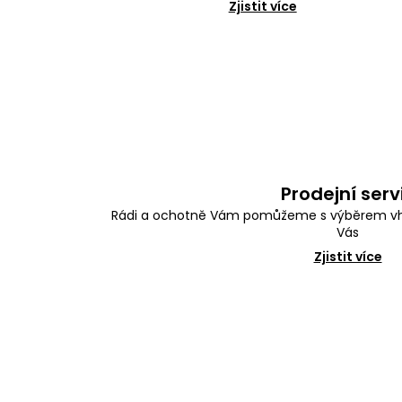
Zjistit více
Prodejní serv
Rádi a ochotně Vám pomůžeme s výběrem vh
Vás
Zjistit více
Z
á
p
a