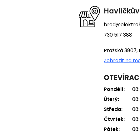
t
Havlíčkův
í
brod@elektrok
730 517 388
Pražská 3807, 
Zobrazit na m
OTEVÍRAC
Pondělí:
08:
Úterý:
08:
Středa:
08:
Čtvrtek:
08:
Pátek:
08: