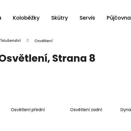
a
Koloběžky
Skútry
Servis
Půjčovna
Co potřebujete najít?
říslušenství
Osvětlení
Osvětlení
, Strana 8
HLEDAT
Doporučujeme
Osvětlení přední
Osvětlení zadní
Dyna