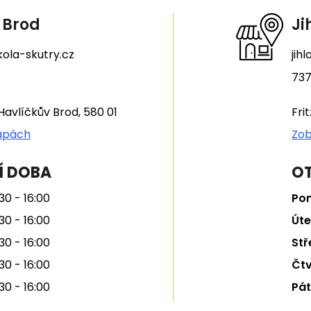
 Brod
Ji
ola-skutry.cz
jih
737
Havlíčkův Brod, 580 01
Fri
apách
Zob
Í DOBA
OT
30 - 16:00
Pon
30 - 16:00
Úte
30 - 16:00
Stř
30 - 16:00
Čtv
30 - 16:00
Pát