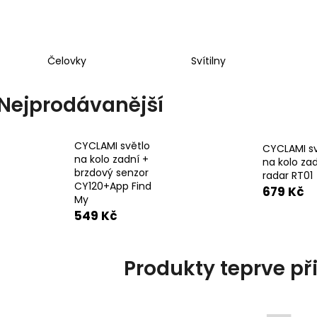
Čelovky
Svítilny
Nejprodávanější
CYCLAMI světlo
CYCLAMI sv
na kolo zadní +
na kolo zad
brzdový senzor
radar RT01
CY120+App Find
679 Kč
My
549 Kč
Produkty teprve př