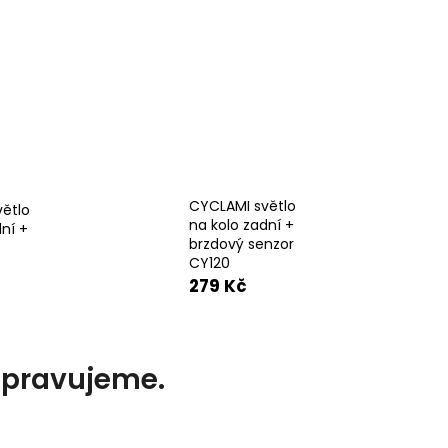
CYCLAMI světlo
ětlo
na kolo zadní +
ní +
brzdový senzor
CY120
279 Kč
ipravujeme.