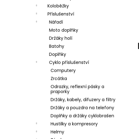
a
Koloběžky
n
Příslušenství
Nářadí
e
Moto doplňky
l
Držáky holí
Batohy
Doplňky
Cyklo příslušenství
Computery
Zrcátka
Odrazky, reflexní pásky a
praporky
Držáky, kabely, difuzery a filtry
Držáky a pouzdra na telefony
Doplňky a držáky cyklobrašen
Hustilky a kompresory
Helmy