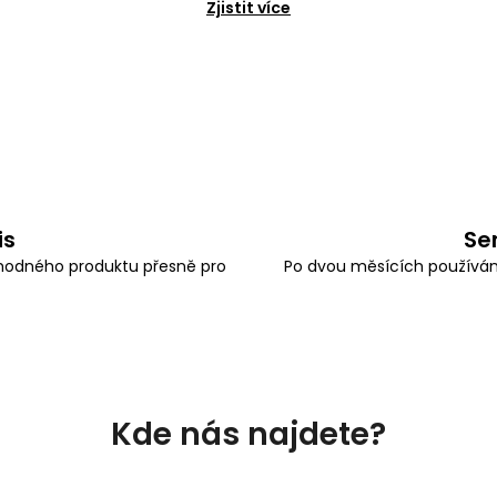
Zjistit více
is
Se
odného produktu přesně pro
Po dvou měsících používán
Kde nás najdete?