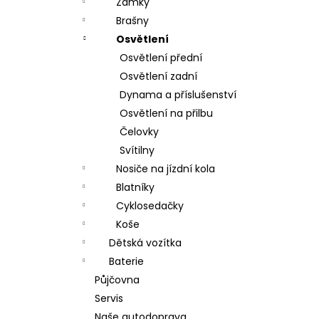
Zámky
Brašny
Osvětlení
Osvětlení přední
Osvětlení zadní
Dynama a příslušenství
Osvětlení na přilbu
Čelovky
Svítilny
Nosiče na jízdní kola
Blatníky
Cyklosedačky
Koše
Dětská vozítka
Baterie
Půjčovna
Servis
Naše autodoprava