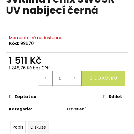
e
je
UV nabíjecí černá
n
0,0
z
a
5
j
hvězdiček.
í
Momentálně nedostupné
t
Kód:
99670
?
1 511 Kč
1 248,76 Kč bez DPH
Měrná
DO KOŠÍKU
cena:
HLEDAT
Zeptat se
Sdílet
D
Kategorie
:
Osvětlení
o
p
o
Popis
Diskuze
r