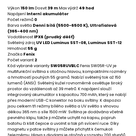
u
č
Výkon
150 lm
Dosvit
39 m
Max výdrž
49 hod
u
Napájení
Interní akumulátor
j
Počet režimů
0
e
Barva světla
Denní bílá (5500-6500 K), Ultrafialová
m
(365-400 nm)
e
Vodotěsnost
IPX6 (prudký déšť)
Světelný zdroj
UV LED Luminus SST-08, Luminus SST-12
Hmotnost
55 g
Značka
Fenix
Počet variant
2
Kód vybrané varianty
SW05RUVBLC
Fenix SW05R-UV je
multifunkční svítilna s otočnou hlavou, kompaktními rozměry
a hmotností pouhých 55 gramů. Nabízí světelný tok až 150
lumenů (ANSI). Světelný kužel rovnoměrně osvětluje široký
prostor do vzdálenosti až 39 metrů. K napájení slouží
integrovaný akumulátor s kapacitou 700 mAh, který se nabíjí
přes moderní USB-C konektor na boku svítilny. K dispozici
jsou celkem tři režimy bílého světla a UV světlo s vlnovou
délkou 365 nm o síle 1500 mW. Svítilna je dodávána včetně
pevného klipu, takže ji můžete uchytit na kapsu, popruh
batohu či kšilt čepice a uvolnit si tak při svícení ruce. Díky
magnetu v patce svítilny ji můžete přichytit k čemukoli
železnému. Hlava s diodami je otočná v rozsahu 200 stupňů.