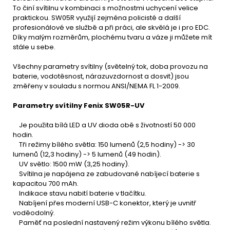
To činí svítilnu v kombinaci s možnostmi uchycení velice
praktickou. SW05R využijí zejména policisté a další
profesionálové ve službě a při práci, ale skvělá je i pro EDC.
Díky malým rozměrům, plochému tvaru a váze ji můžete mít
stále u sebe.
Všechny parametry svítilny (světelný tok, doba provozu na
baterie, vodotěsnost, nárazuvzdornost a dosvit) jsou
změřeny v souladu s normou ANSI/NEMA FL 1-2009.
Parametry svítilny Fenix SW05R-UV
Je použita bílá LED a UV dioda obě s životností 50 000
hodin.
Tři režimy bílého světla: 150 lumenů (2,5 hodiny) -> 30
lumenů (12,3 hodiny) -> 5 lumenů (49 hodin).
UV světlo: 1500 mW (3,25 hodiny).
Svítilna je napájena ze zabudované nabíjecí baterie s
kapacitou 700 mAh.
Indikace stavu nabití baterie v tlačítku.
Nabíjení přes moderní USB-C konektor, který je uvnitř
voděodolný.
Paměť na poslední nastavený režim výkonu bílého světla.