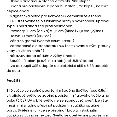
Hlava s diodami je otočná v rozsahu 200 stupňů.
Spona pro přichycení k popruhu batohu, za kapsu, na kšilt
čepice apod.
Magnetická patka pro uchycení k čemukoli železnému.
CNC frézované tělo z hliníkové slitiny s povrchovou úpravou
Type III hard anodized proti poškrábání.
Rozměry 8,1 cm (délka) x 3,5 cm (šířka) x 1,8 cm (výška).
Dosvit 39 metrů (383 cd).
Váha 55 gramů (včetně akumulátoru).
Voděodolná dle standardu IPX6 (ostřikování silnými proudy
vody ze všech směrů).
Nárazuvzdorná pádům z výšky 1 metru.
Součástí balení je svítilna a nabíjecí USB-C kabel.
Lze dokoupit USB adaptér do elektrické sítě a USB adaptér
do auta.
Použití
Bílé světlo se zapíná podržením šedého tlačítka (cca 0,5s),
ultrafialové světlo se zapíná podržením fialového tlačítka na
boku (0,5s). UV a bílé světlo nelze zapnout zároveň, lze však
mezi nimi snadno přepínat podržením tlačítka opačné
barvy. Světelné funkce se přepínají krátkým stisknutím
tlačítka svítícího reflektoru. Světlo se opět vypne podržením