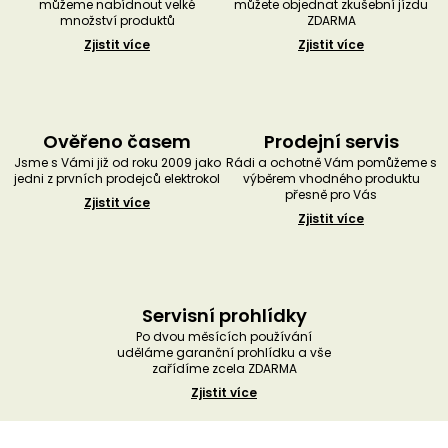
můžeme nabídnout velké
můžete objednat zkušební jízdu
množství produktů
ZDARMA
Zjistit více
Zjistit více
Ověřeno časem
Prodejní servis
Jsme s Vámi již od roku 2009 jako
Rádi a ochotně Vám pomůžeme s
jedni z prvních prodejců elektrokol
výběrem vhodného produktu
přesně pro Vás
Zjistit více
Zjistit více
Servisní prohlídky
Po dvou měsících používání
uděláme garanční prohlídku a vše
zařídíme zcela ZDARMA
Zjistit více