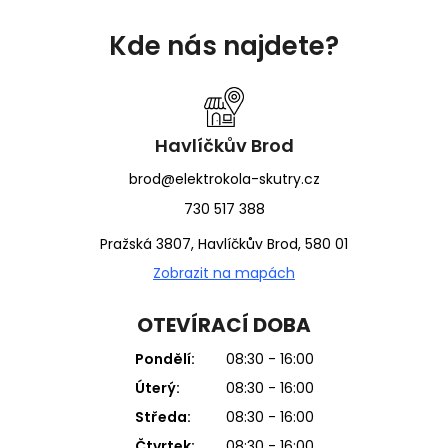
Z
á
Kde nás najdete?
p
a
t
í
Havlíčkův Brod
brod@elektrokola-skutry.cz
730 517 388
Pražská 3807, Havlíčkův Brod, 580 01
Zobrazit na mapách
OTEVÍRACÍ DOBA
Pondělí:
08:30 - 16:00
Úterý:
08:30 - 16:00
Středa:
08:30 - 16:00
Čtvrtek:
08:30 - 16:00